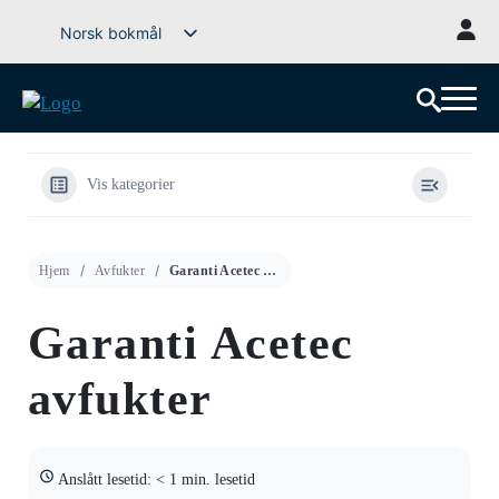
Gå
Norsk bokmål
til
Svenska
innhold
English (UK)
Deutsch
Dansk
Vis kategorier
Íslenska
Suomi
Hjem
Avfukter
Garanti Acetec avfukter
Eesti
Latviešu valoda
Garanti Acetec
Lietuvių kalba
avfukter
Anslått lesetid: < 1 min. lesetid