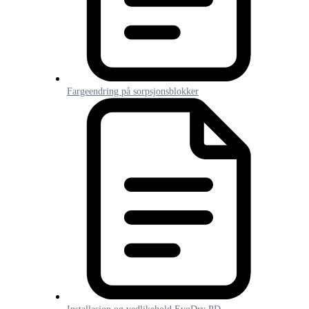
Fargeendring på sorpsjonsblokker