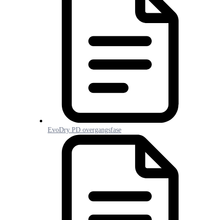
EvoDry PD overgangsfase