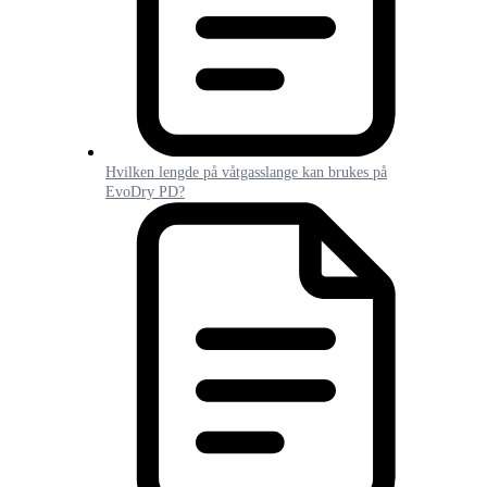
Hvilken lengde på våtgasslange kan brukes på
EvoDry PD?