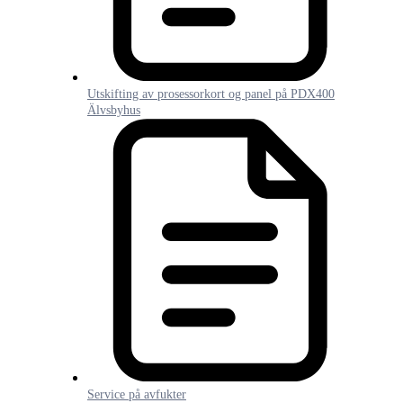
Utskifting av prosessorkort og panel på PDX400
Älvsbyhus
Service på avfukter