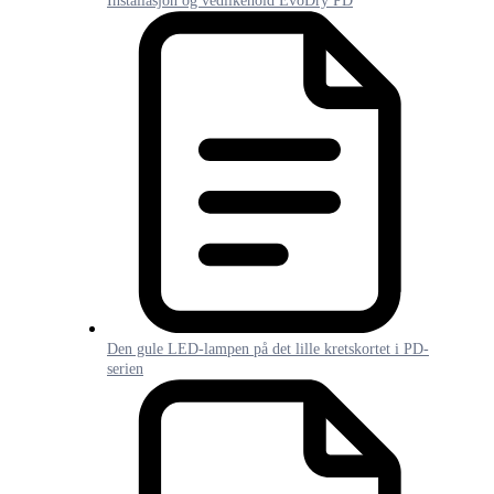
Installasjon og vedlikehold EvoDry PD
Den gule LED-lampen på det lille kretskortet i PD-
serien