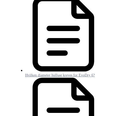
Hvilken diameter hullsag kreves for EvoDry 6?