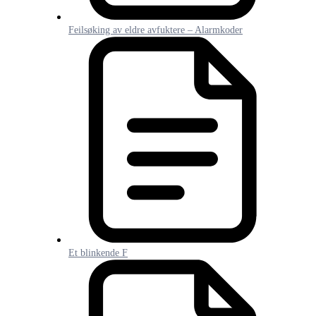
Feilsøking av eldre avfuktere – Alarmkoder
Et blinkende F