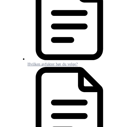
Hvilken avfukter bør du velge?