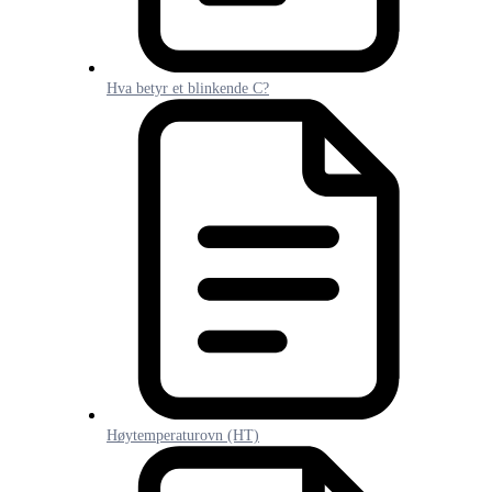
Hva betyr et blinkende C?
Høytemperaturovn (HT)