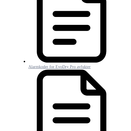
Alarmkoder for EvoDry Pro avfukter