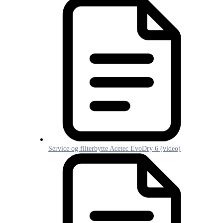
Service og filterbytte Acetec EvoDry 6 (video)