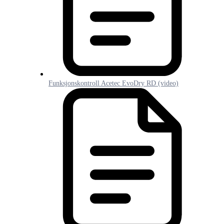
Funksjonskontroll Acetec EvoDry RD (video)