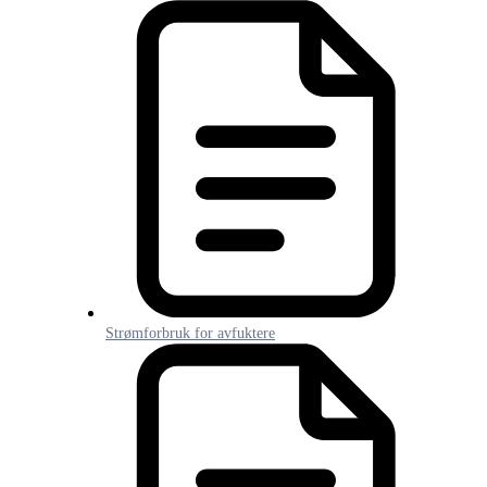
Strømforbruk for avfuktere