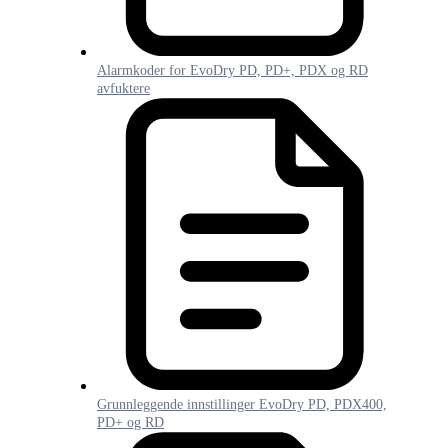
Alarmkoder for EvoDry PD, PD+, PDX og RD
avfuktere
Grunnleggende innstillinger EvoDry PD, PDX400,
PD+ og RD