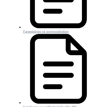
Fargeendring på sorpsjonsblokker