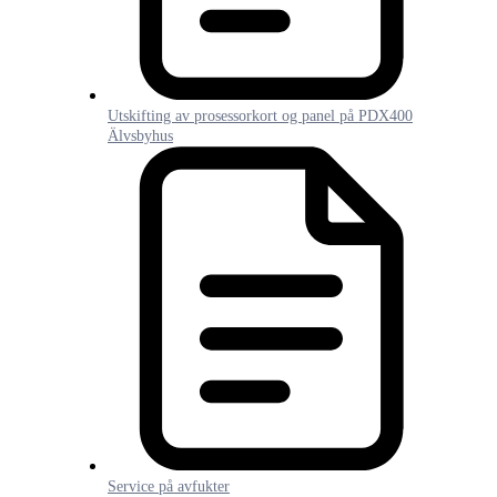
Utskifting av prosessorkort og panel på PDX400
Älvsbyhus
Service på avfukter