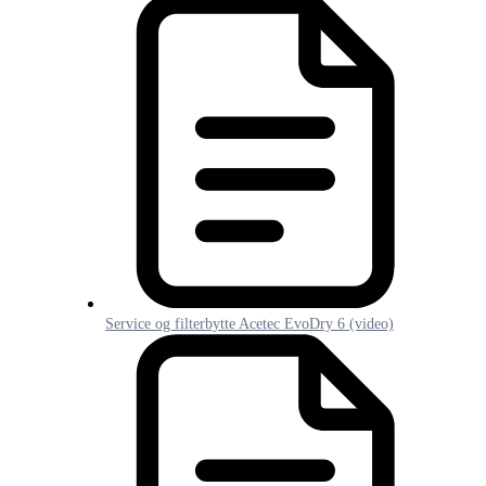
Service og filterbytte Acetec EvoDry 6 (video)