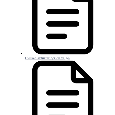
Hvilken avfukter bør du velge?