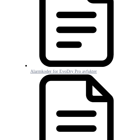
Alarmkoder for EvoDry Pro avfukter