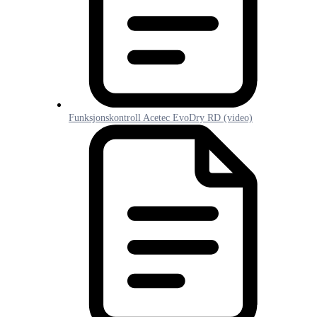
Funksjonskontroll Acetec EvoDry RD (video)