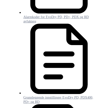
Alarmkoder for EvoDry PD, PD+, PDX og RD
avfuktere
Grunnleggende innstillinger EvoDry PD, PDX400,
PD+ og RD