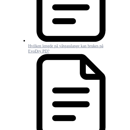
Hvilken lengde på våtgasslange kan brukes på
EvoDry PD?