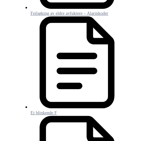
Feilsøking av eldre avfuktere – Alarmkoder
Et blinkende F