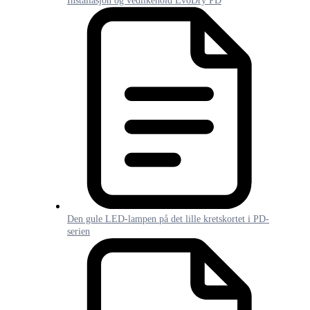
Installasjon og vedlikehold EvoDry PD
Den gule LED-lampen på det lille kretskortet i PD-
serien