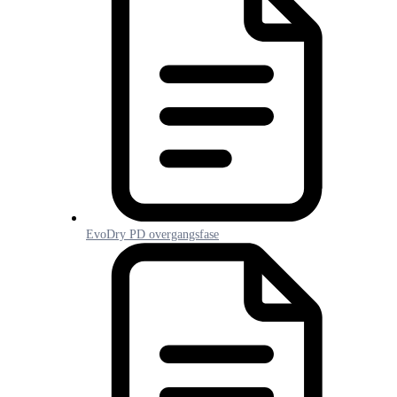
EvoDry PD overgangsfase