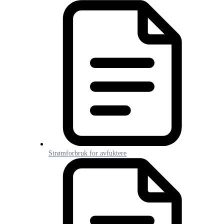
Strømforbruk for avfuktere