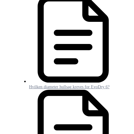
Hvilken diameter hullsag kreves for EvoDry 6?