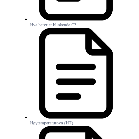
Hva betyr et blinkende C?
Høytemperaturovn (HT)