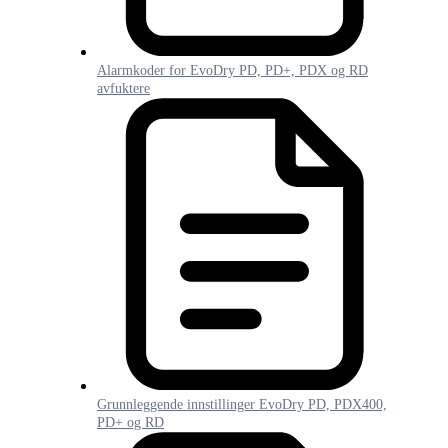
Alarmkoder for EvoDry PD, PD+, PDX og RD
avfuktere
Grunnleggende innstillinger EvoDry PD, PDX400,
PD+ og RD