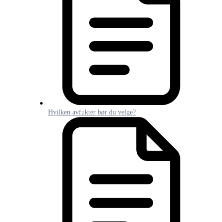
Hvilken avfukter bør du velge?