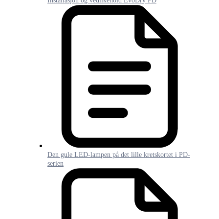
Installasjon og vedlikehold EvoDry PD
Den gule LED-lampen på det lille kretskortet i PD-
serien