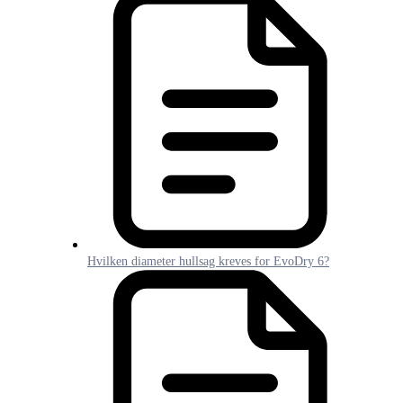
Hvilken diameter hullsag kreves for EvoDry 6?