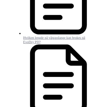
Hvilken lengde på våtgasslange kan brukes på
EvoDry PD?