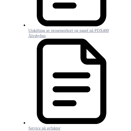
Utskifting av prosessorkort og panel på PDX400
Älvsbyhus
Service på avfukter