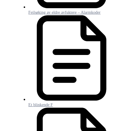
Feilsøking av eldre avfuktere – Alarmkoder
Et blinkende F