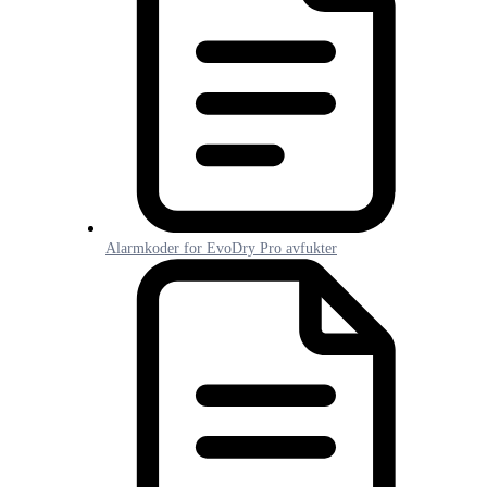
Alarmkoder for EvoDry Pro avfukter