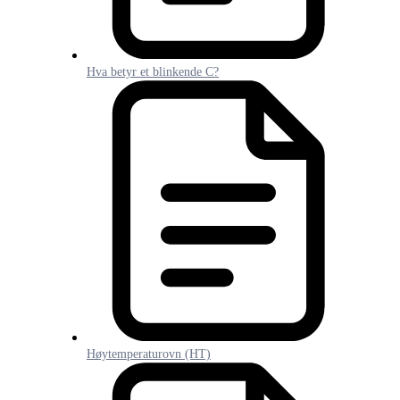
Hva betyr et blinkende C?
Høytemperaturovn (HT)