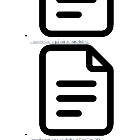
Fargeendring på sorpsjonsblokker