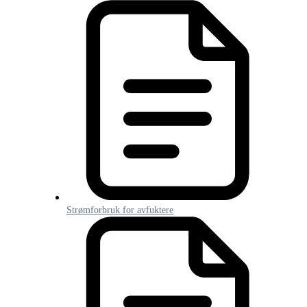
Strømforbruk for avfuktere