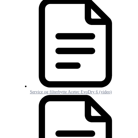
Service og filterbytte Acetec EvoDry 6 (video)