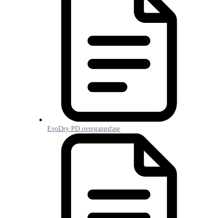
EvoDry PD overgangsfase