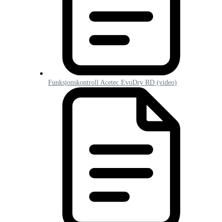
Funksjonskontroll Acetec EvoDry RD (video)