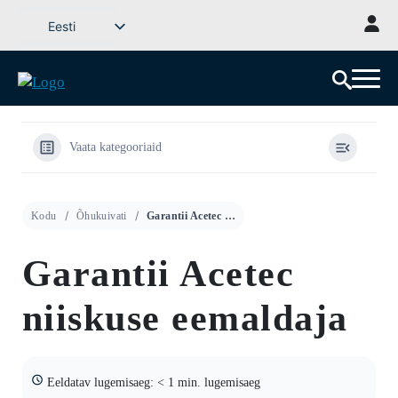
Mine
Eesti
sisu
Svenska
juurde
English (UK)
Deutsch
Dansk
Vaata kategooriaid
Norsk bokmål
Íslenska
Kodu
Õhukuivati
Garantii Acetec niiskuse eemaldaja
Suomi
Latviešu valoda
Garantii Acetec
Lietuvių kalba
niiskuse eemaldaja
Eeldatav lugemisaeg: < 1 min. lugemisaeg