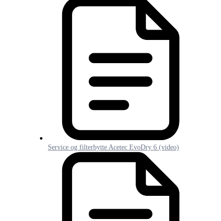
Service og filterbytte Acetec EvoDry 6 (video)