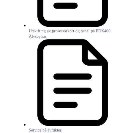
Utskifting av prosessorkort og panel på PDX400
Älvsbyhus
Service på avfukter