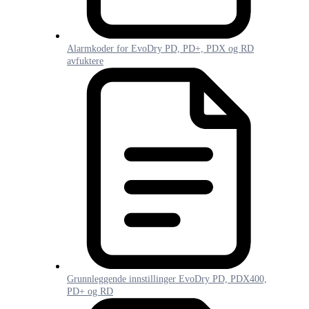
Alarmkoder for EvoDry PD, PD+, PDX og RD
avfuktere
Grunnleggende innstillinger EvoDry PD, PDX400,
PD+ og RD