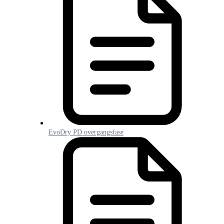
EvoDry PD overgangsfase