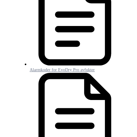
Alarmkoder for EvoDry Pro avfukter