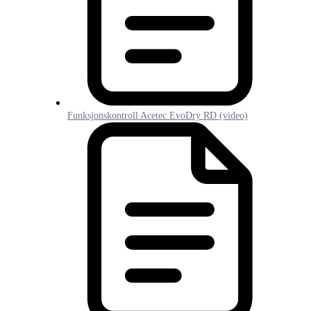
Funksjonskontroll Acetec EvoDry RD (video)