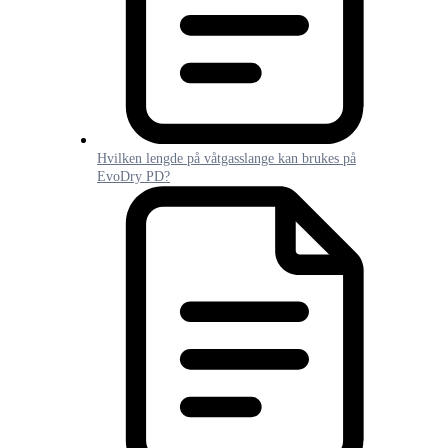
Hvilken lengde på våtgasslange kan brukes på
EvoDry PD?