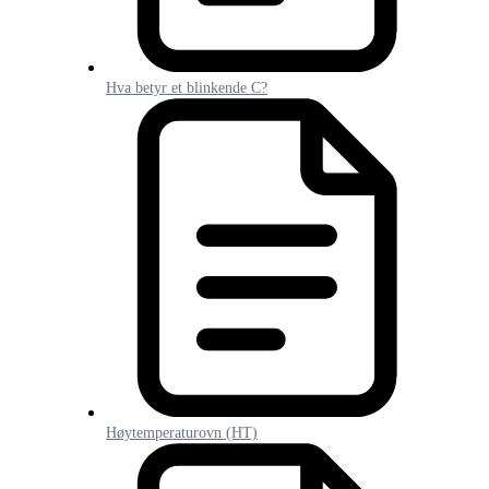
Hva betyr et blinkende C?
Høytemperaturovn (HT)