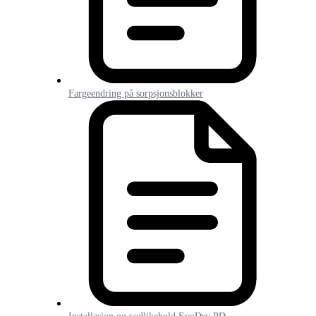
Fargeendring på sorpsjonsblokker