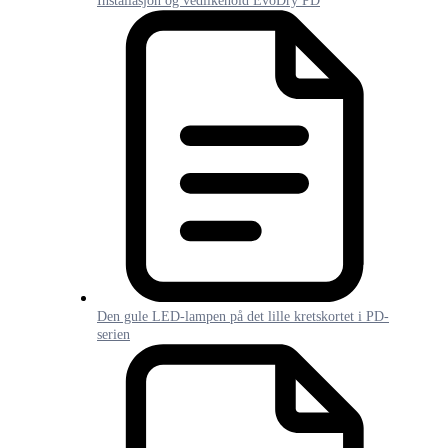
Installasjon og vedlikehold EvoDry PD
Den gule LED-lampen på det lille kretskortet i PD-
serien