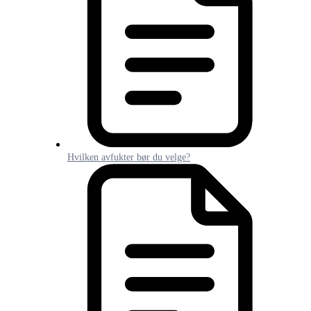
Hvilken avfukter bør du velge?