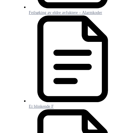
Feilsøking av eldre avfuktere – Alarmkoder
Et blinkende F