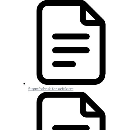
Strømforbruk for avfuktere