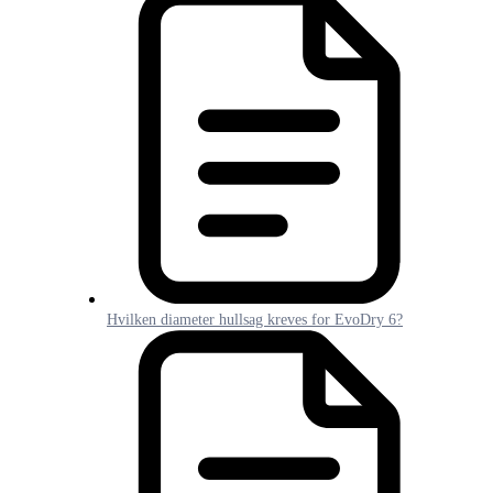
Hvilken diameter hullsag kreves for EvoDry 6?