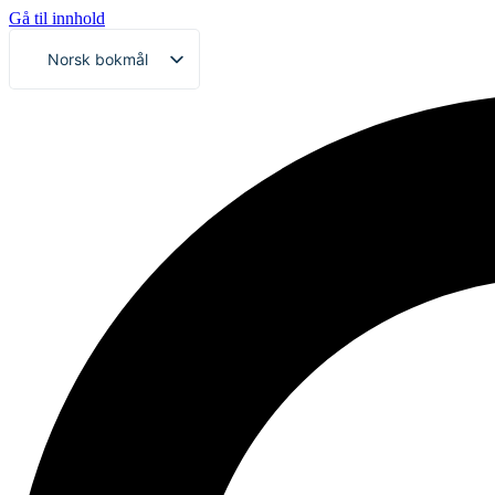
Gå til innhold
Norsk bokmål
Svenska
English (UK)
Deutsch
Dansk
Íslenska
Suomi
Eesti
Latviešu valoda
Lietuvių kalba