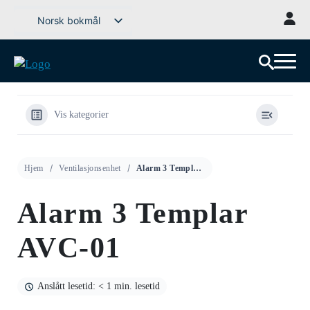
Gå
Norsk bokmål
til
Svenska
innhold
English (UK)
Deutsch
Dansk
Vis kategorier
Íslenska
Suomi
Hjem
Ventilasjonsenhet
Alarm 3 Templar AVC-01
Eesti
Latviešu valoda
Alarm 3 Templar
Lietuvių kalba
AVC-01
Anslått lesetid: < 1 min. lesetid