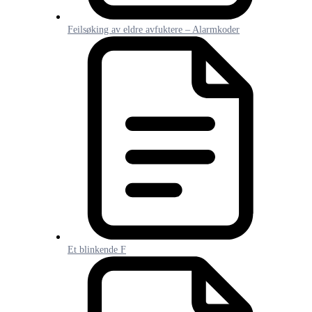
Feilsøking av eldre avfuktere – Alarmkoder
Et blinkende F