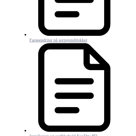
Fargeendring på sorpsjonsblokker