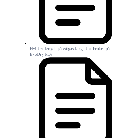
Hvilken lengde på våtgasslange kan brukes på
EvoDry PD?