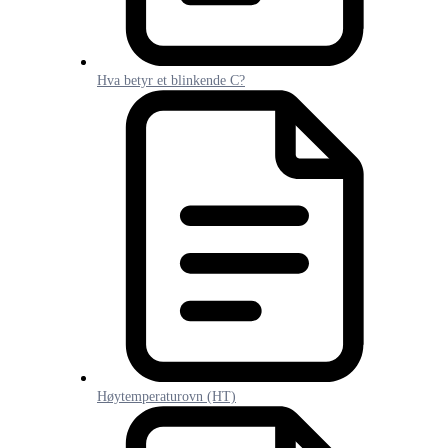
Hva betyr et blinkende C?
Høytemperaturovn (HT)