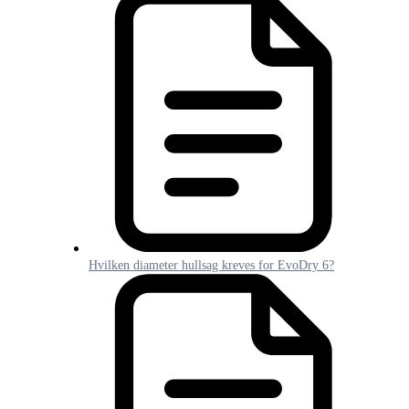
Hvilken diameter hullsag kreves for EvoDry 6?