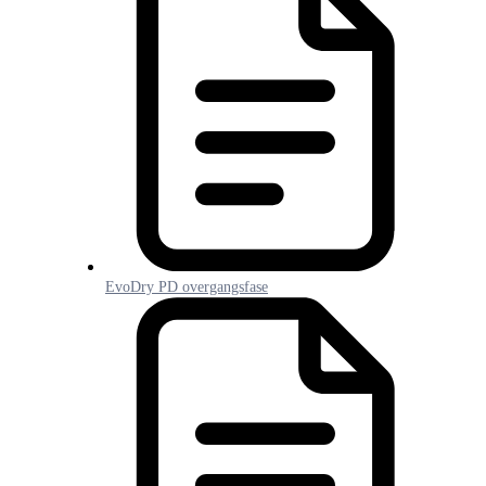
EvoDry PD overgangsfase