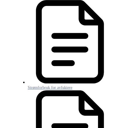
Strømforbruk for avfuktere