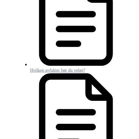
Hvilken avfukter bør du velge?