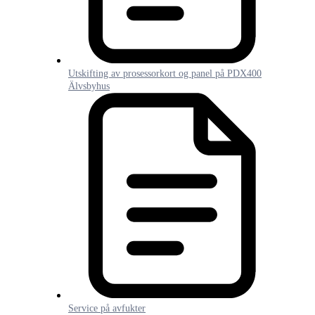
Utskifting av prosessorkort og panel på PDX400
Älvsbyhus
Service på avfukter