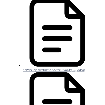
Service og filterbytte Acetec EvoDry 6 (video)