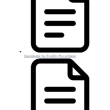
Alarmkoder for EvoDry Pro avfukter