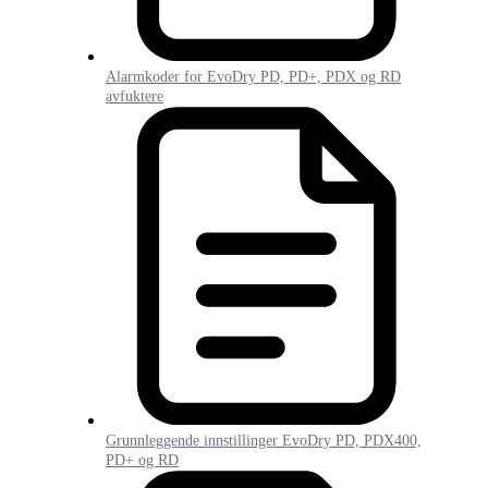
Alarmkoder for EvoDry PD, PD+, PDX og RD
avfuktere
Grunnleggende innstillinger EvoDry PD, PDX400,
PD+ og RD