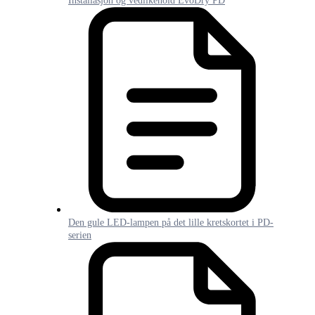
Installasjon og vedlikehold EvoDry PD
Den gule LED-lampen på det lille kretskortet i PD-
serien