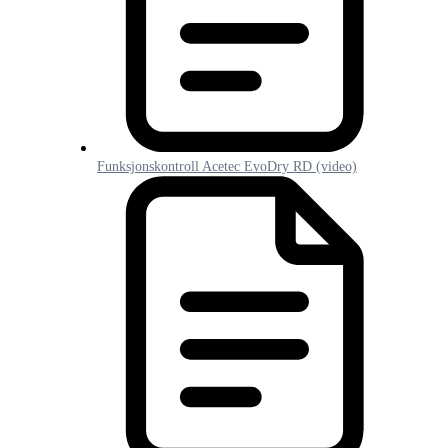
Funksjonskontroll Acetec EvoDry RD (video)