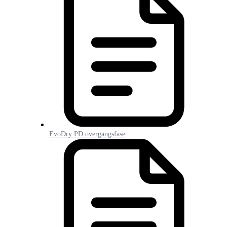
EvoDry PD overgangsfase