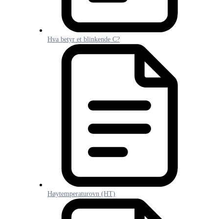
Hva betyr et blinkende C?
Høytemperaturovn (HT)