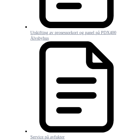
Utskifting av prosessorkort og panel på PDX400
Älvsbyhus
Service på avfukter