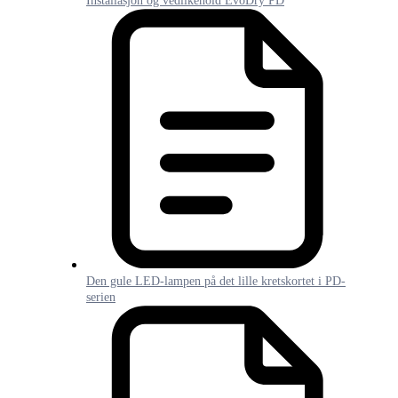
Installasjon og vedlikehold EvoDry PD
Den gule LED-lampen på det lille kretskortet i PD-
serien