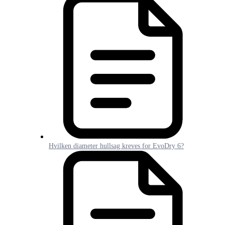
Hvilken diameter hullsag kreves for EvoDry 6?