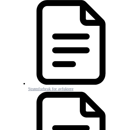
Strømforbruk for avfuktere