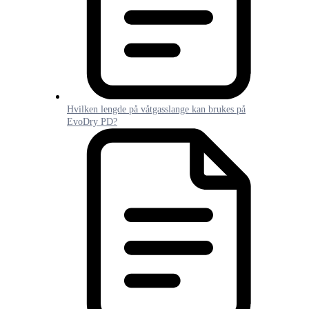
Hvilken lengde på våtgasslange kan brukes på
EvoDry PD?