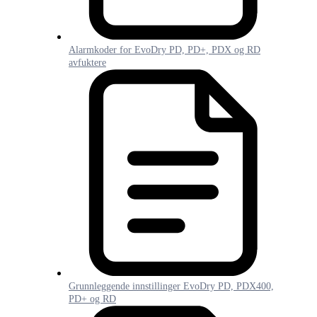
Alarmkoder for EvoDry PD, PD+, PDX og RD
avfuktere
Grunnleggende innstillinger EvoDry PD, PDX400,
PD+ og RD