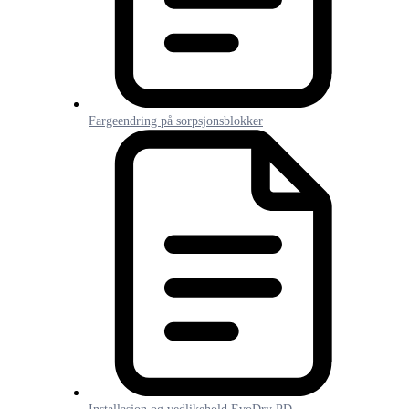
Fargeendring på sorpsjonsblokker