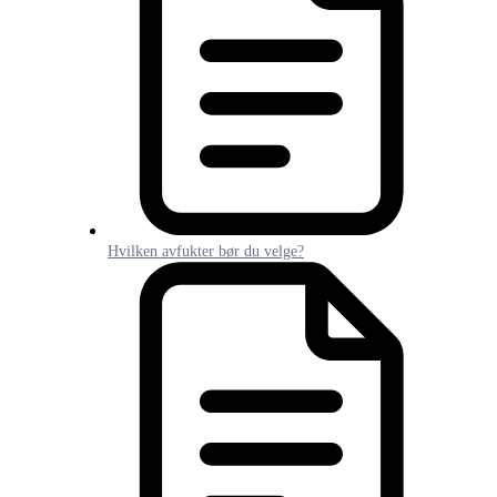
Hvilken avfukter bør du velge?