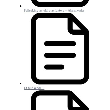
Feilsøking av eldre avfuktere – Alarmkoder
Et blinkende F