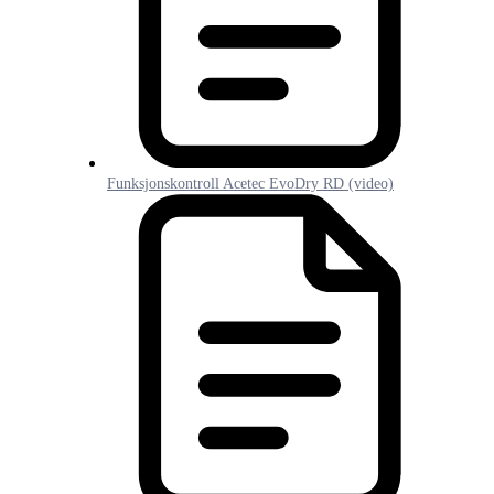
Funksjonskontroll Acetec EvoDry RD (video)