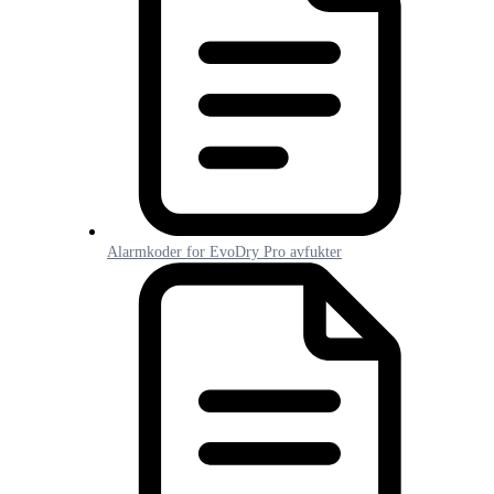
Alarmkoder for EvoDry Pro avfukter