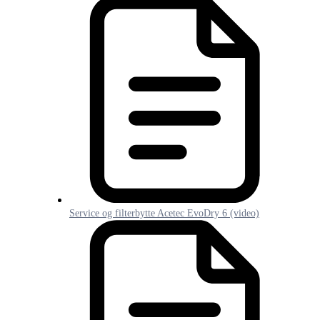
Service og filterbytte Acetec EvoDry 6 (video)