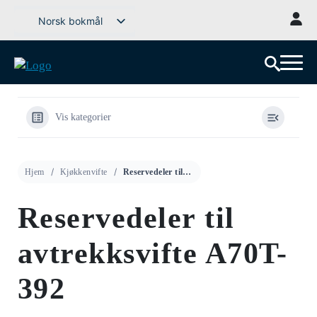
Gå
Norsk bokmål
til
Svenska
innhold
English (UK)
Deutsch
Dansk
Vis kategorier
Íslenska
Suomi
Hjem
Kjøkkenvifte
Reservedeler til avtrekksvifte A70T-392
Eesti
Latviešu valoda
Reservedeler til
Lietuvių kalba
avtrekksvifte A70T-
392