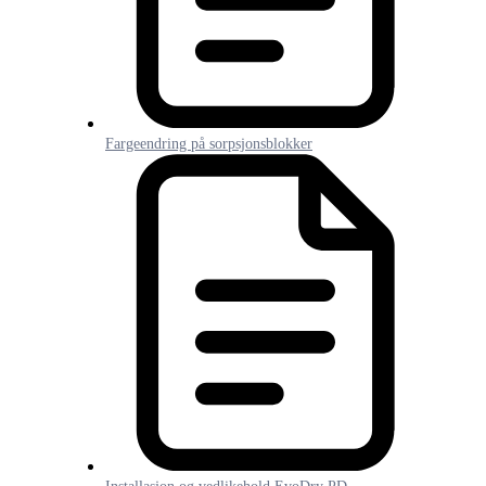
Fargeendring på sorpsjonsblokker