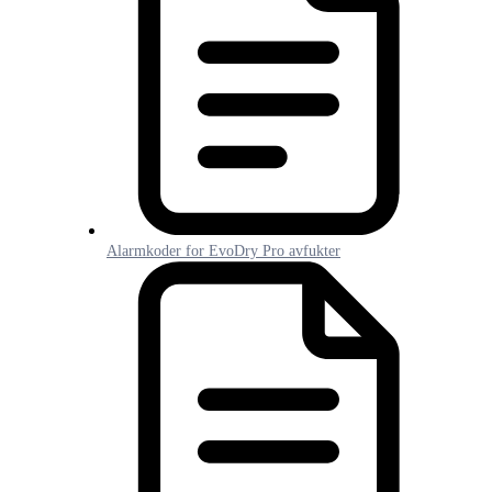
Alarmkoder for EvoDry Pro avfukter