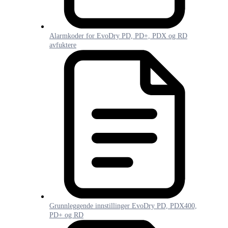
Alarmkoder for EvoDry PD, PD+, PDX og RD
avfuktere
Grunnleggende innstillinger EvoDry PD, PDX400,
PD+ og RD