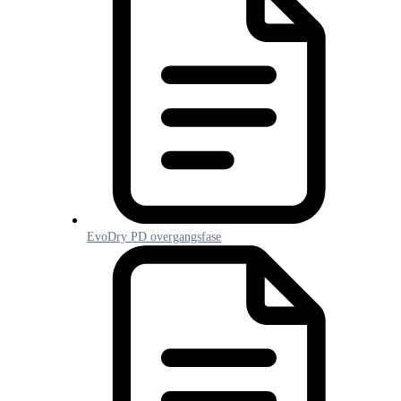
EvoDry PD overgangsfase