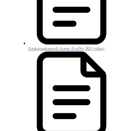
Funksjonskontroll Acetec EvoDry RD (video)