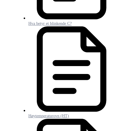
Hva betyr et blinkende C?
Høytemperaturovn (HT)