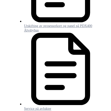
Utskifting av prosessorkort og panel på PDX400
Älvsbyhus
Service på avfukter