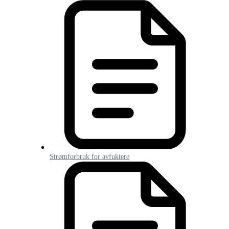
Strømforbruk for avfuktere