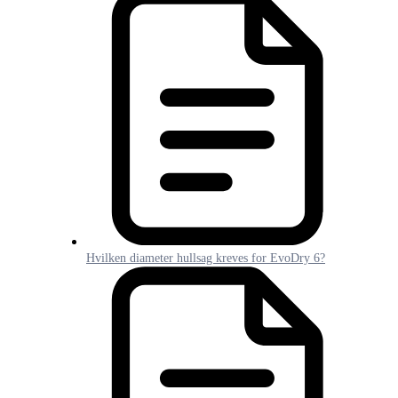
Hvilken diameter hullsag kreves for EvoDry 6?