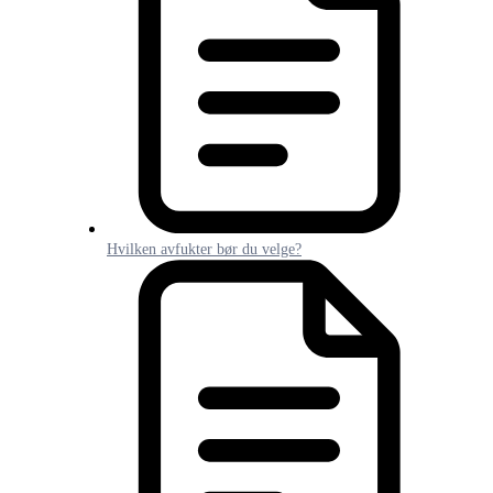
Hvilken avfukter bør du velge?