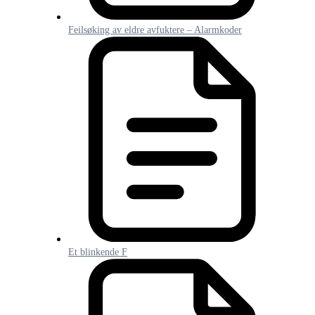
Feilsøking av eldre avfuktere – Alarmkoder
Et blinkende F