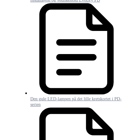
Installasjon og vedlikehold EvoDry PD
Den gule LED-lampen på det lille kretskortet i PD-
serien