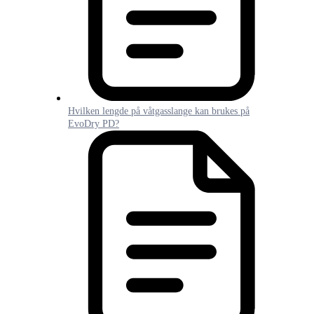
Hvilken lengde på våtgasslange kan brukes på
EvoDry PD?