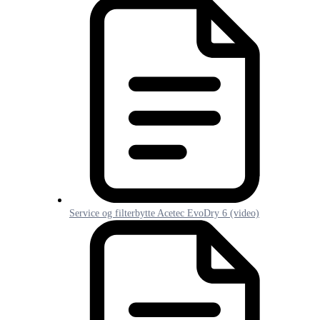
Service og filterbytte Acetec EvoDry 6 (video)