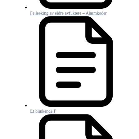
Feilsøking av eldre avfuktere – Alarmkoder
Et blinkende F