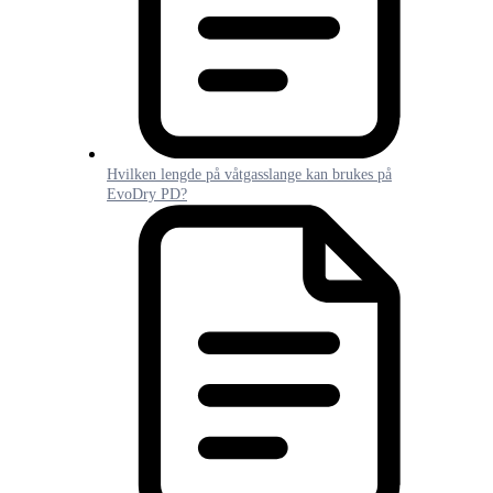
Hvilken lengde på våtgasslange kan brukes på
EvoDry PD?