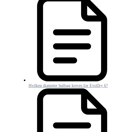
Hvilken diameter hullsag kreves for EvoDry 6?