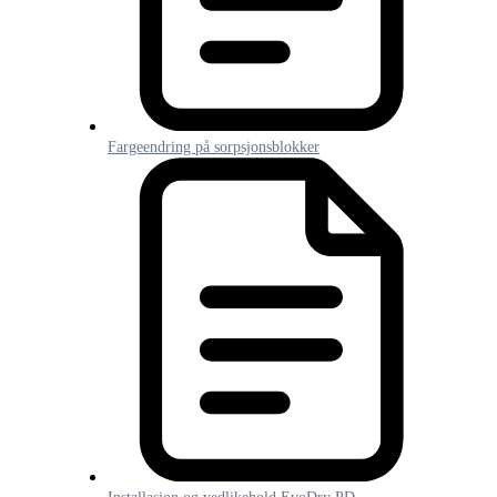
Fargeendring på sorpsjonsblokker