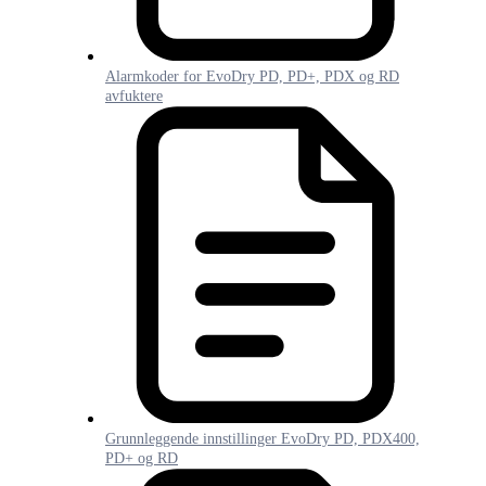
Alarmkoder for EvoDry PD, PD+, PDX og RD
avfuktere
Grunnleggende innstillinger EvoDry PD, PDX400,
PD+ og RD