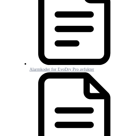
Alarmkoder for EvoDry Pro avfukter