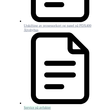
Utskifting av prosessorkort og panel på PDX400
Älvsbyhus
Service på avfukter