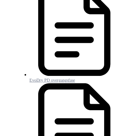
EvoDry PD overgangsfase