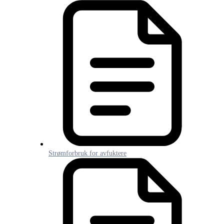
Strømforbruk for avfuktere