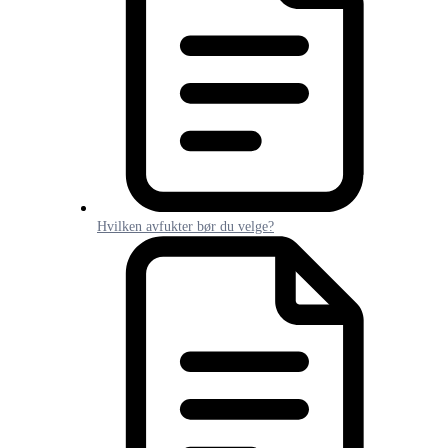
Hvilken avfukter bør du velge?