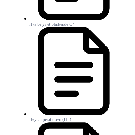
Hva betyr et blinkende C?
Høytemperaturovn (HT)