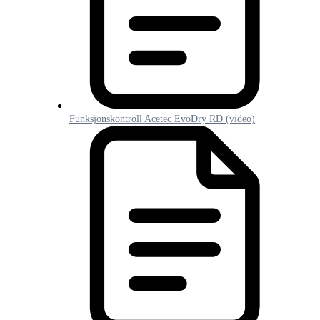
Funksjonskontroll Acetec EvoDry RD (video)