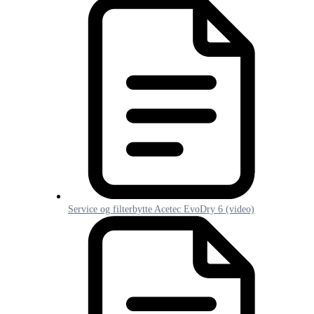
Service og filterbytte Acetec EvoDry 6 (video)