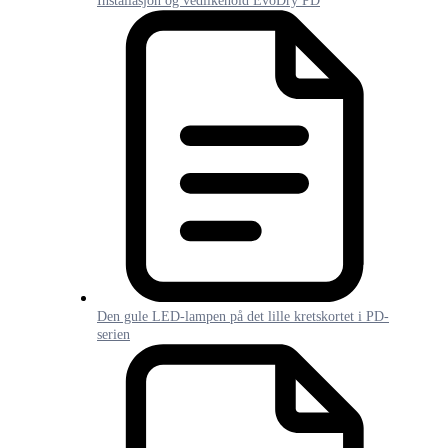
Installasjon og vedlikehold EvoDry PD
Den gule LED-lampen på det lille kretskortet i PD-
serien