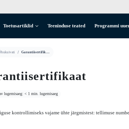
Toetusartiklid
Teeninduse teated
Programmi uue
Õhukuivati
Garantiisertifikaat
antiisertifikaat
av lugemisaeg: < 1 min. lugemisaeg
iguse kontrollimiseks vajame ühte järgmistest: tellimuse number