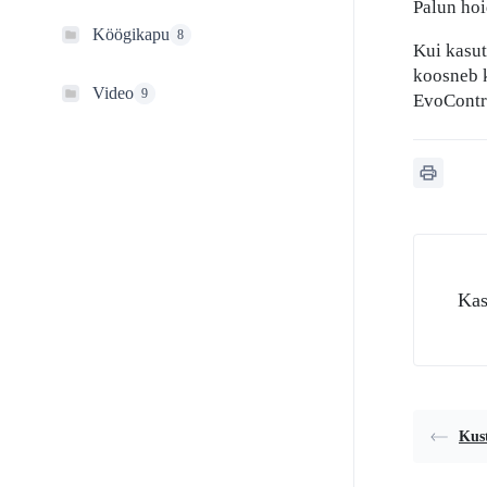
Palun hoi
Köögikapu
8
Kui kasut
koosneb k
Video
9
EvoContro
Kas
Kust