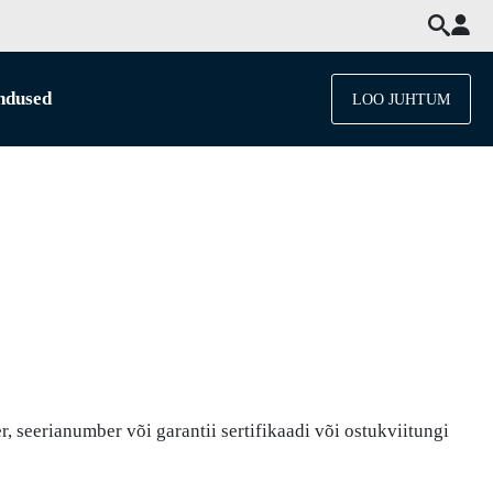
ndused
LOO JUHTUM
, seerianumber või garantii sertifikaadi või ostukviitungi