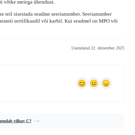
i võtke meiega ühendust.
akse teil sisestada seadme seerianumber. Seerianumber
rantii sertifikaadil või karbil. Kui seadmel on MPO või
Uuendatud 22. detsember 2025
hendab vilkuv C?