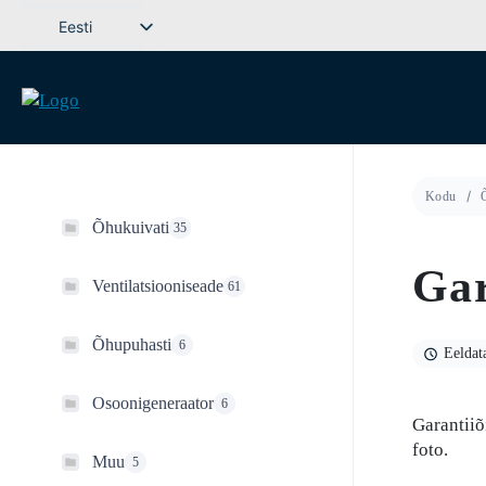
Mine
Eesti
sisu
Svenska
juurde
English (UK)
Deutsch
Dansk
Kodu
Norsk bokmål
Õhukuivati
35
Íslenska
Gar
Suomi
Ventilatsiooniseade
61
Latviešu valoda
Õhupuhasti
6
Lietuvių kalba
Eeldat
Osoonigeneraator
6
Garantiiõ
foto.
Muu
5