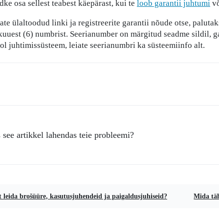
dke osa sellest teabest käepärast, kui te
loob garantii juhtumi
võ
ate ülaltoodud linki ja registreerite garantii nõude otse, palut
uuest (6) numbrist. Seerianumber on märgitud seadme sildil, ga
l juhtimissüsteem, leiate seerianumbri ka süsteemiinfo alt.
 see artikkel lahendas teie probleemi?
 leida brošüüre, kasutusjuhendeid ja paigaldusjuhiseid?
Mida tä