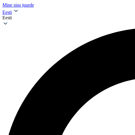
Mine sisu juurde
Eesti
Eesti