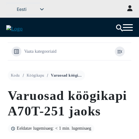
Mine
Eesti
sisu
Svenska
juurde
English (UK)
Deutsch
Dansk
Vaata kategooriaid
Norsk bokmål
Íslenska
Kodu
Köögikapu
Varuosad köögikapi A70T-251 jaoks
Suomi
Latviešu valoda
Varuosad köögikapi
Lietuvių kalba
A70T-251 jaoks
Eeldatav lugemisaeg: < 1 min. lugemisaeg