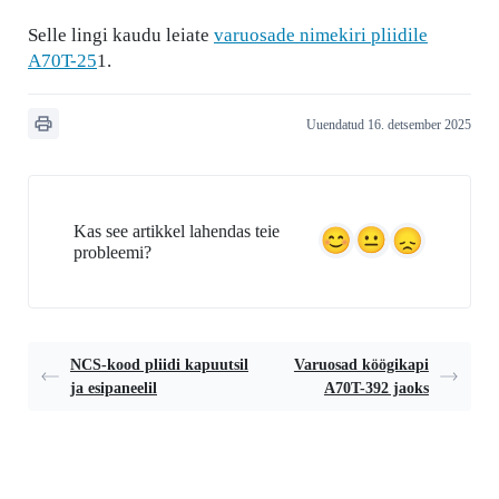
Selle lingi kaudu leiate
varuosade nimekiri pliidile
A70T-25
1.
Uuendatud 16. detsember 2025
Kas see artikkel lahendas teie
probleemi?
NCS-kood pliidi kapuutsil
Varuosad köögikapi
ja esipaneelil
A70T-392 jaoks