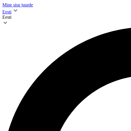
Mine sisu juurde
Eesti
Eesti