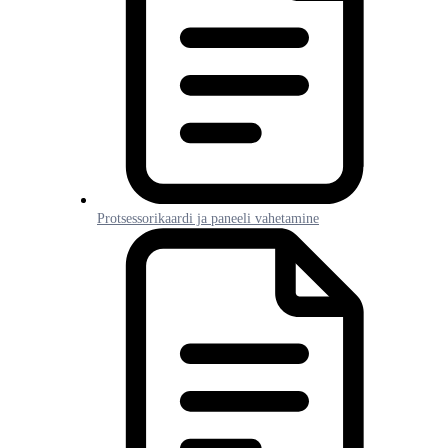
Protsessorikaardi ja paneeli vahetamine