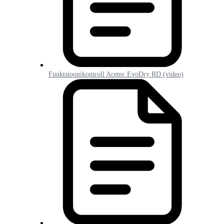
Funktsioonikontroll Acetec EvoDry RD (video)