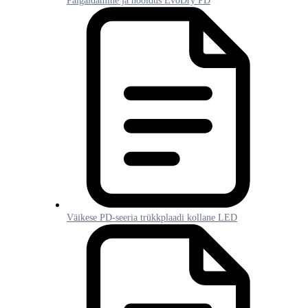
Paigaldamine ja hooldus EvoDry PD
Väikese PD-seeria trükkplaadi kollane LED