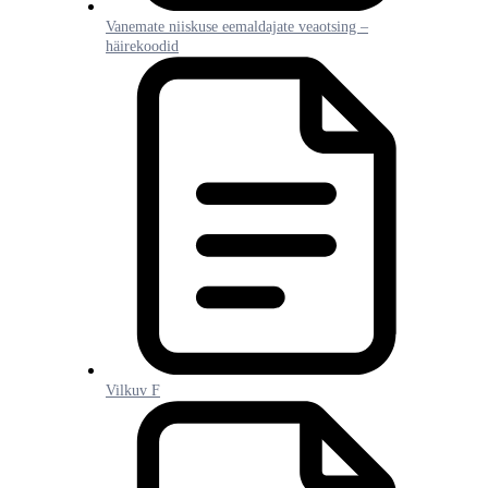
Vanemate niiskuse eemaldajate veaotsing –
häirekoodid
Vilkuv F