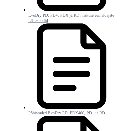
EvoDry PD, PD+, PDX ja RD niiskuse eemaldajate
häirekoodid
Põhiseaded EvoDry PD, PDX400, PD+ ja RD