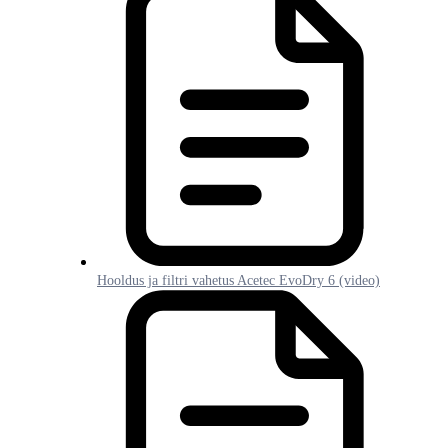
Hooldus ja filtri vahetus Acetec EvoDry 6 (video)