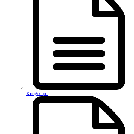
Köögikapu