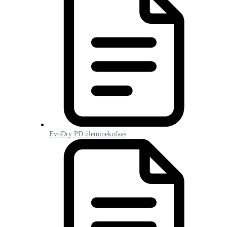
EvoDry PD üleminekufaas