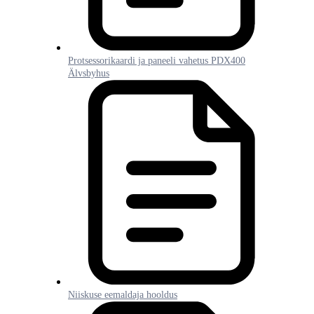
Protsessorikaardi ja paneeli vahetus PDX400
Älvsbyhus
Niiskuse eemaldaja hooldus