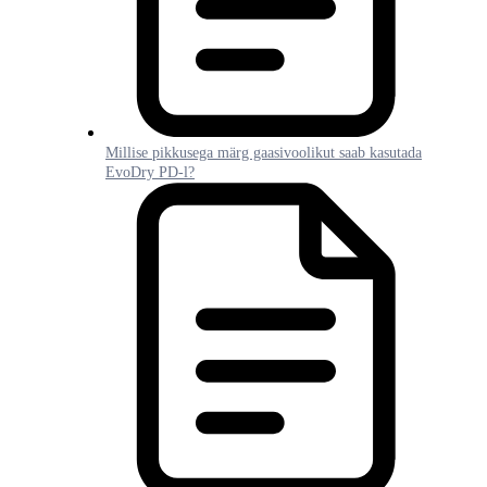
Millise pikkusega märg gaasivoolikut saab kasutada
EvoDry PD-l?