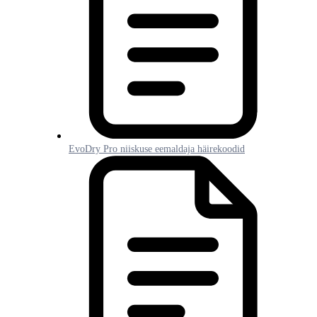
EvoDry Pro niiskuse eemaldaja häirekoodid