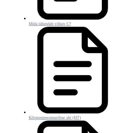
Mida tähendab vilkuv C?
Kõrgtemperatuuriline ahi (HT)