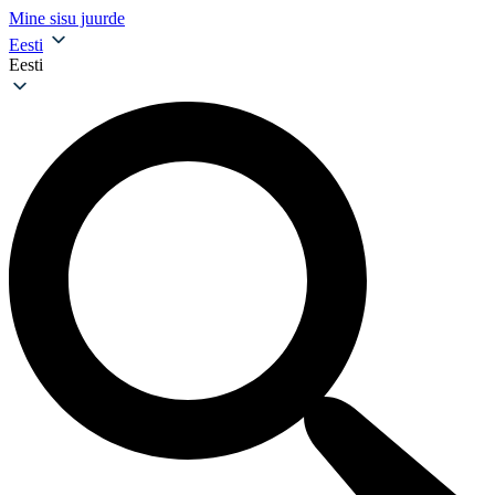
Mine sisu juurde
Eesti
Eesti