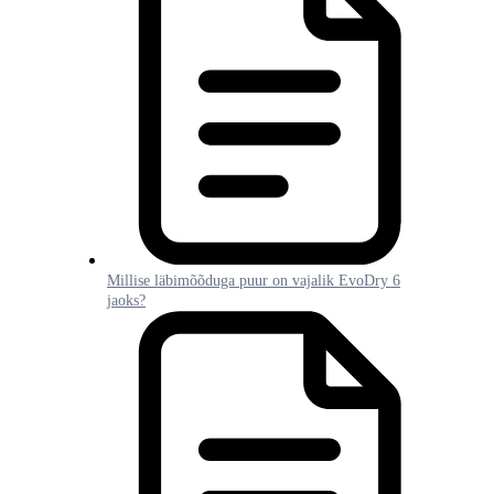
Millise läbimõõduga puur on vajalik EvoDry 6
jaoks?