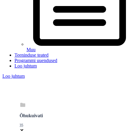
Muu
Teeninduse teated
Programmi uuendused
Loo juhtum
Loo juhtum
Õhukuivati
35