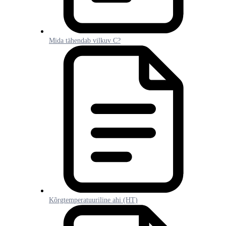
Mida tähendab vilkuv C?
Kõrgtemperatuuriline ahi (HT)