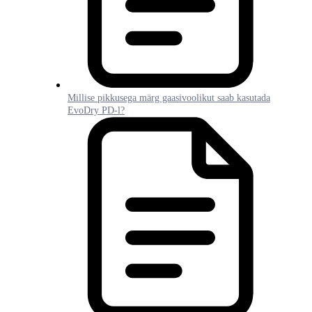
Millise pikkusega märg gaasivoolikut saab kasutada
EvoDry PD-l?