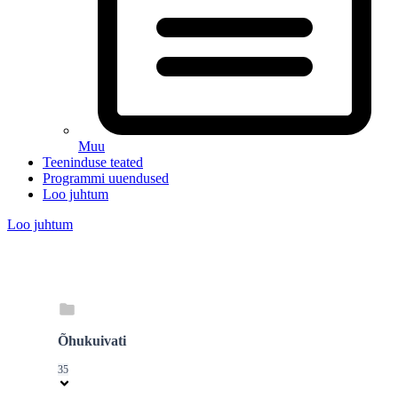
Muu
Teeninduse teated
Programmi uuendused
Loo juhtum
Loo juhtum
Õhukuivati
35