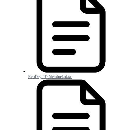
EvoDry PD üleminekufaas