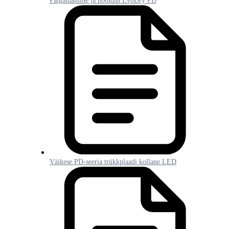
Paigaldamine ja hooldus EvoDry PD
Väikese PD-seeria trükkplaadi kollane LED