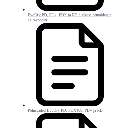
EvoDry PD, PD+, PDX ja RD niiskuse eemaldajate
häirekoodid
Põhiseaded EvoDry PD, PDX400, PD+ ja RD