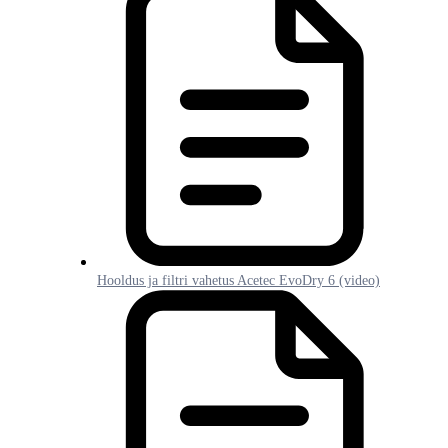
Hooldus ja filtri vahetus Acetec EvoDry 6 (video)