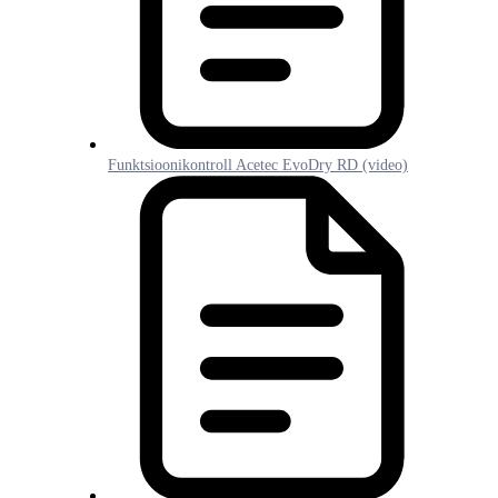
Funktsioonikontroll Acetec EvoDry RD (video)