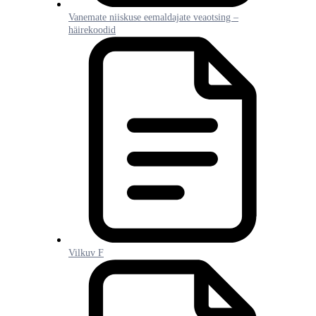
Vanemate niiskuse eemaldajate veaotsing –
häirekoodid
Vilkuv F