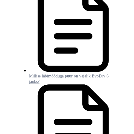
Millise läbimõõduga puur on vajalik EvoDry 6
jaoks?