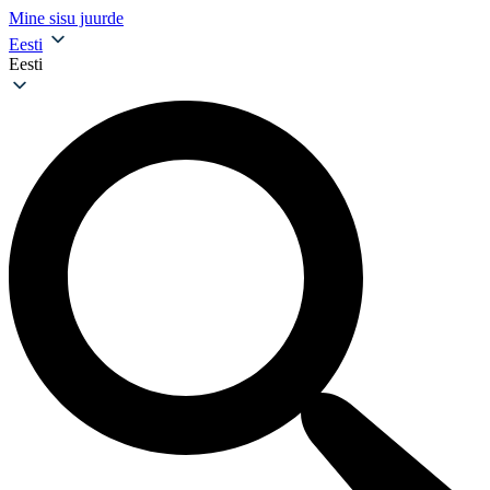
Mine sisu juurde
Eesti
Eesti