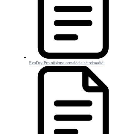
EvoDry Pro niiskuse eemaldaja häirekoodid