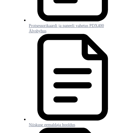
Protsessorikaardi ja paneeli vahetus PDX400
Älvsbyhus
Niiskuse eemaldaja hooldus