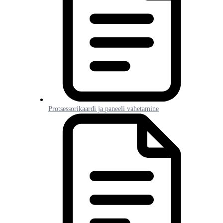
Protsessorikaardi ja paneeli vahetamine