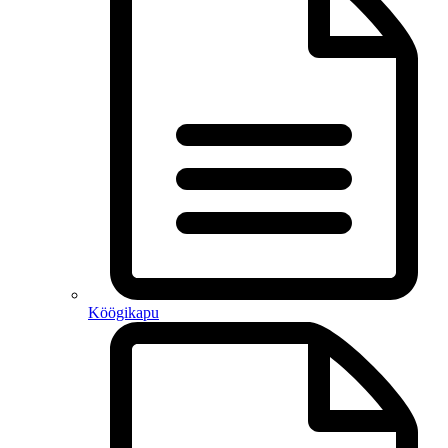
Köögikapu