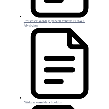
Protsessorikaardi ja paneeli vahetus PDX400
Älvsbyhus
Niiskuse eemaldaja hooldus