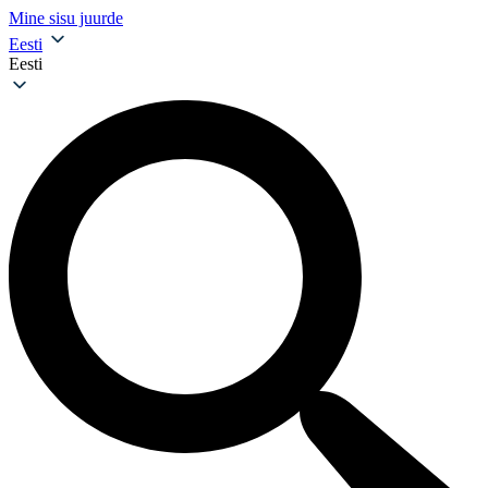
Mine sisu juurde
Eesti
Eesti