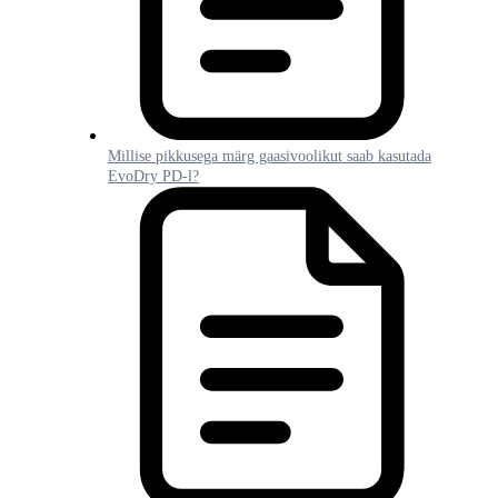
Millise pikkusega märg gaasivoolikut saab kasutada
EvoDry PD-l?