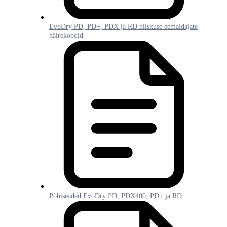
EvoDry PD, PD+, PDX ja RD niiskuse eemaldajate
häirekoodid
Põhiseaded EvoDry PD, PDX400, PD+ ja RD