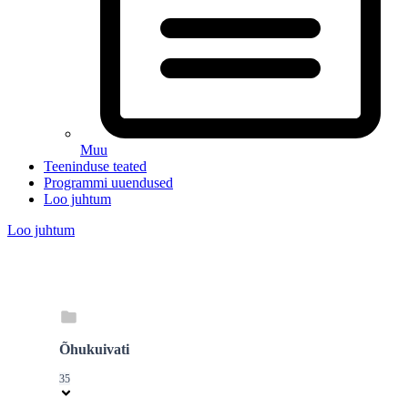
Muu
Teeninduse teated
Programmi uuendused
Loo juhtum
Loo juhtum
Õhukuivati
35