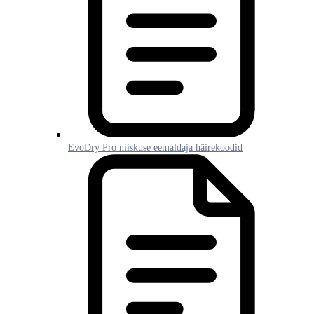
EvoDry Pro niiskuse eemaldaja häirekoodid