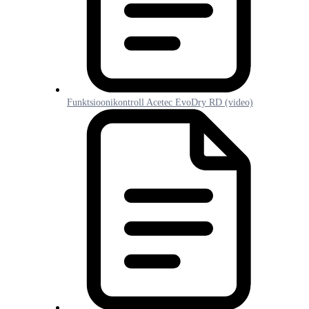
Funktsioonikontroll Acetec EvoDry RD (video)