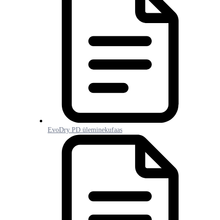
EvoDry PD üleminekufaas