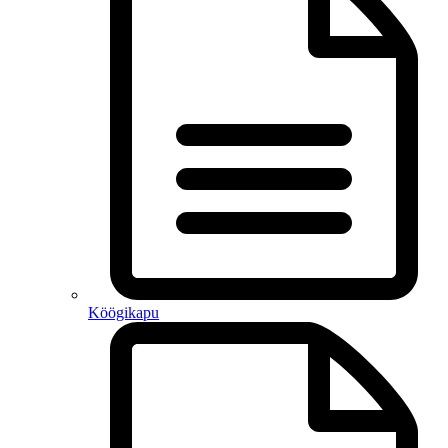
Köögikapu