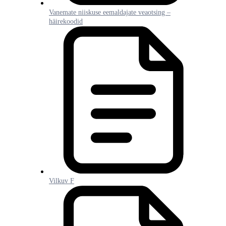
Vanemate niiskuse eemaldajate veaotsing –
häirekoodid
Vilkuv F