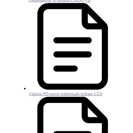
Paigaldamine ja hooldus EvoDry PD
Väikese PD-seeria trükkplaadi kollane LED