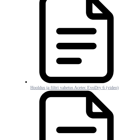
Hooldus ja filtri vahetus Acetec EvoDry 6 (video)