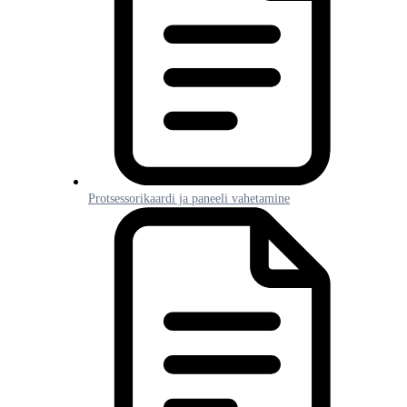
Protsessorikaardi ja paneeli vahetamine