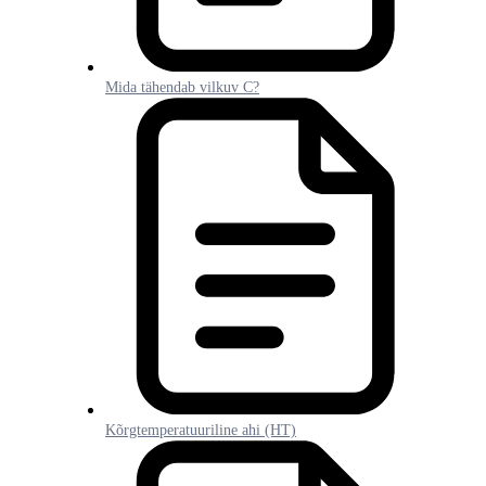
Mida tähendab vilkuv C?
Kõrgtemperatuuriline ahi (HT)