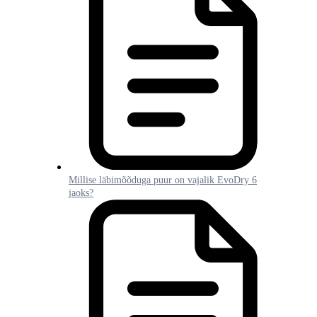
Millise läbimõõduga puur on vajalik EvoDry 6
jaoks?