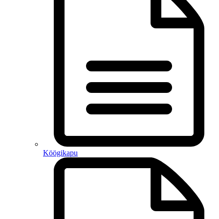
Köögikapu