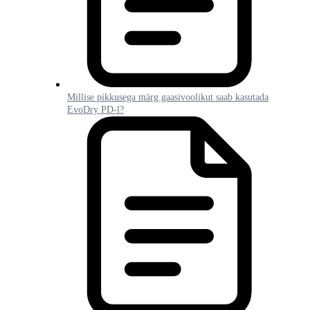
Millise pikkusega märg gaasivoolikut saab kasutada
EvoDry PD-l?