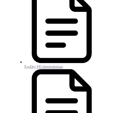
EvoDry PD üleminekufaas