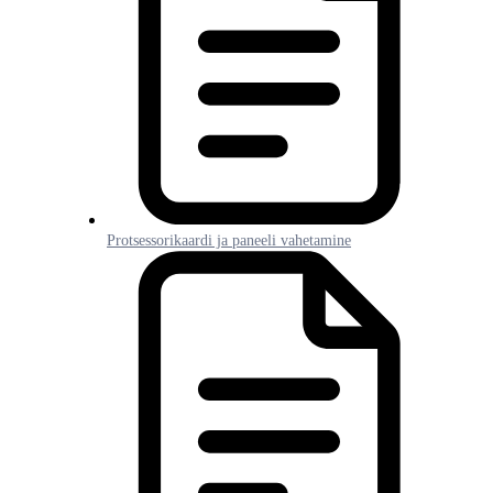
Protsessorikaardi ja paneeli vahetamine