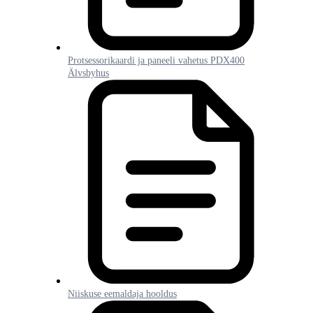
Protsessorikaardi ja paneeli vahetus PDX400
Älvsbyhus
Niiskuse eemaldaja hooldus