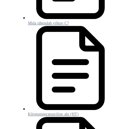
Mida tähendab vilkuv C?
Kõrgtemperatuuriline ahi (HT)