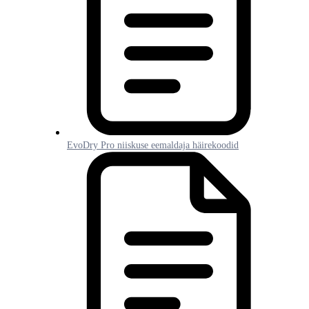
EvoDry Pro niiskuse eemaldaja häirekoodid