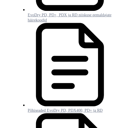
EvoDry PD, PD+, PDX ja RD niiskuse eemaldajate
häirekoodid
Põhiseaded EvoDry PD, PDX400, PD+ ja RD