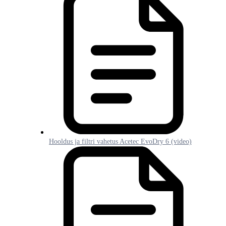
Hooldus ja filtri vahetus Acetec EvoDry 6 (video)