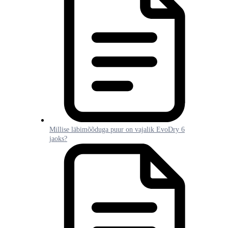
Millise läbimõõduga puur on vajalik EvoDry 6
jaoks?