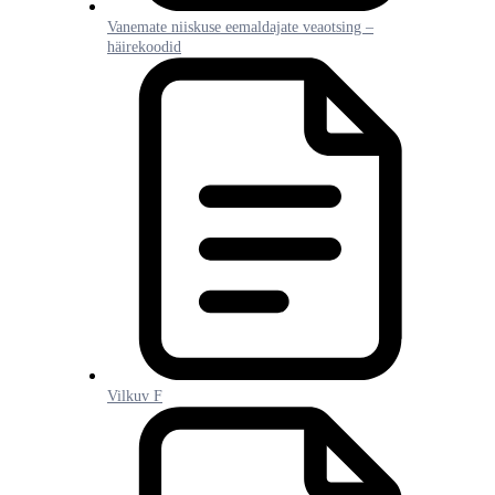
Vanemate niiskuse eemaldajate veaotsing –
häirekoodid
Vilkuv F