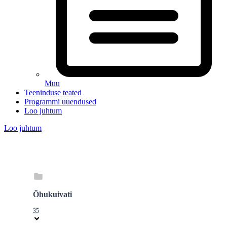
Muu
Teeninduse teated
Programmi uuendused
Loo juhtum
Loo juhtum
Õhukuivati
35