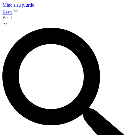
Mine sisu juurde
Eesti
Eesti