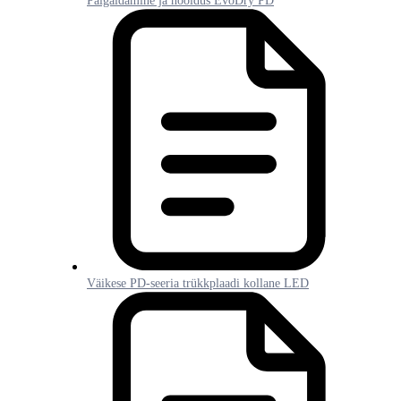
Paigaldamine ja hooldus EvoDry PD
Väikese PD-seeria trükkplaadi kollane LED