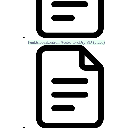
Funktsioonikontroll Acetec EvoDry RD (video)