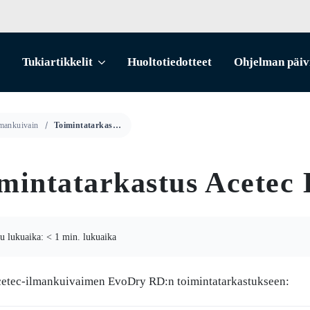
Tukiartikkelit
Huoltotiedotteet
Ohjelman päiv
mankuivain
Toimintatarkastus Acetec EvoDry RD (video)
mintatarkastus Acetec
u lukuaika: < 1 min. lukuaika
cetec-ilmankuivaimen EvoDry RD:n toimintatarkastukseen: