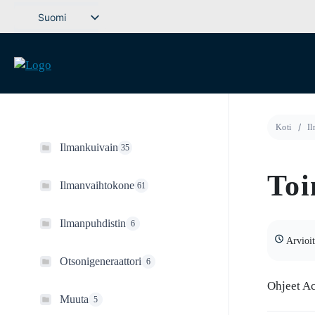
Siirry
Suomi
sisältöön
Svenska
English (UK)
Deutsch
Dansk
Koti
Il
Norsk bokmål
Ilmankuivain
35
Íslenska
Toi
Eesti
Ilmanvaihtokone
61
Latviešu valoda
Ilmanpuhdistin
6
Lietuvių kalba
Arvioit
Otsonigeneraattori
6
Ohjeet A
Muuta
5