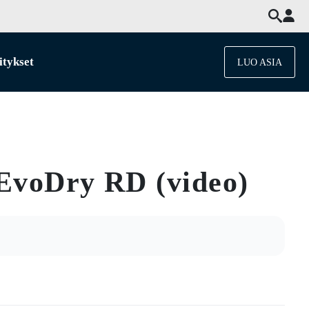
itykset
LUO ASIA
 EvoDry RD (video)