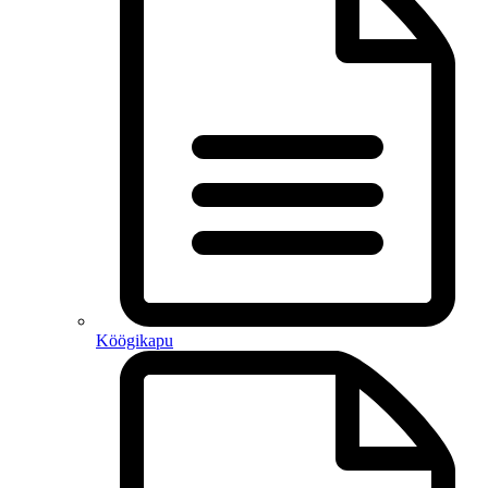
Köögikapu