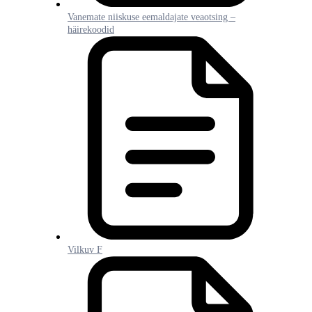
Vanemate niiskuse eemaldajate veaotsing –
häirekoodid
Vilkuv F