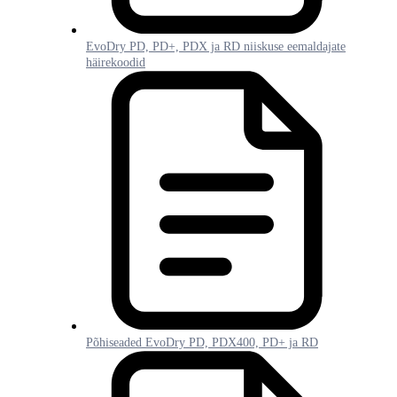
EvoDry PD, PD+, PDX ja RD niiskuse eemaldajate
häirekoodid
Põhiseaded EvoDry PD, PDX400, PD+ ja RD