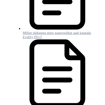
Millise pikkusega märg gaasivoolikut saab kasutada
EvoDry PD-l?