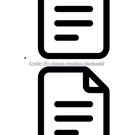
EvoDry Pro niiskuse eemaldaja häirekoodid