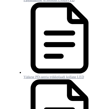
Paigaldamine ja hooldus EvoDry PD
Väikese PD-seeria trükkplaadi kollane LED