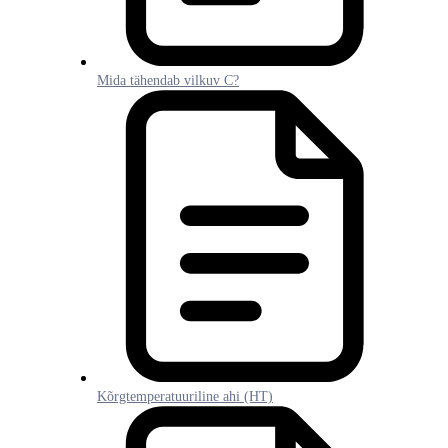
Mida tähendab vilkuv C?
Kõrgtemperatuuriline ahi (HT)