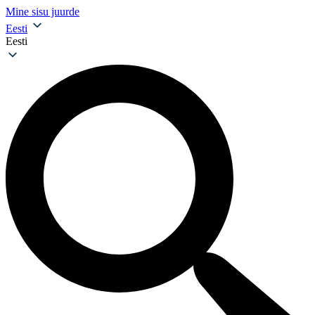
Mine sisu juurde
Eesti
Eesti