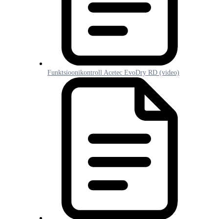
Funktsioonikontroll Acetec EvoDry RD (video)