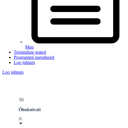
Muu
Teeninduse teated
Programmi uuendused
Loo juhtum
Loo juhtum
Õhukuivati
35