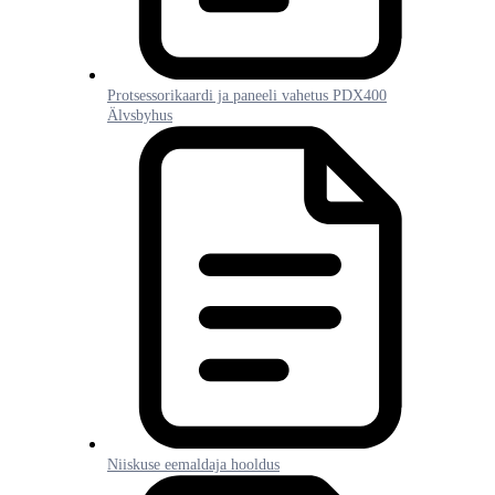
Protsessorikaardi ja paneeli vahetus PDX400
Älvsbyhus
Niiskuse eemaldaja hooldus