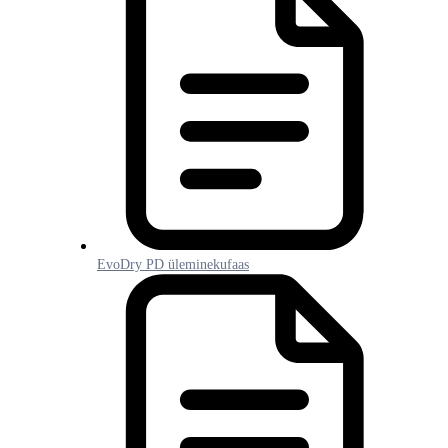
EvoDry PD üleminekufaas