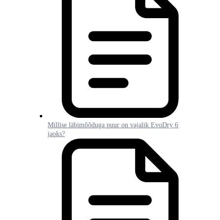
Millise läbimõõduga puur on vajalik EvoDry 6
jaoks?