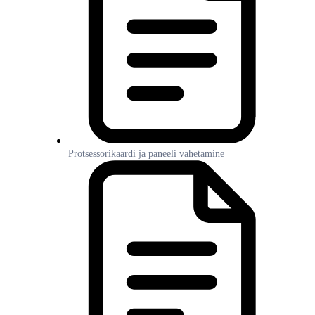
Protsessorikaardi ja paneeli vahetamine