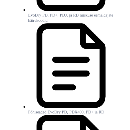
EvoDry PD, PD+, PDX ja RD niiskuse eemaldajate
häirekoodid
Põhiseaded EvoDry PD, PDX400, PD+ ja RD