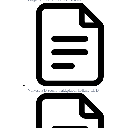
Paigaldamine ja hooldus EvoDry PD
Väikese PD-seeria trükkplaadi kollane LED