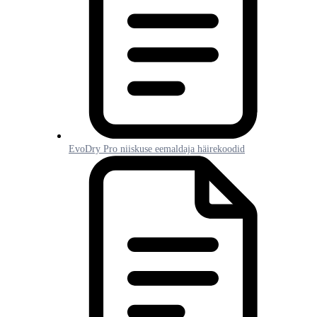
EvoDry Pro niiskuse eemaldaja häirekoodid