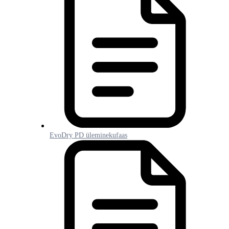
EvoDry PD üleminekufaas