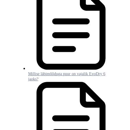
Millise läbimõõduga puur on vajalik EvoDry 6
jaoks?