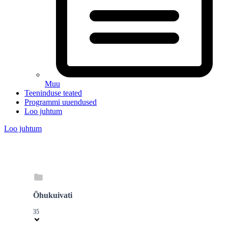
Muu
Teeninduse teated
Programmi uuendused
Loo juhtum
Loo juhtum
Õhukuivati
35