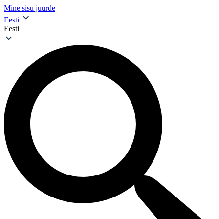
Mine sisu juurde
Eesti
Eesti