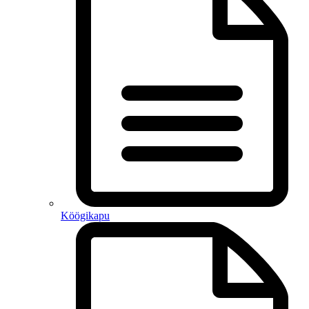
Köögikapu