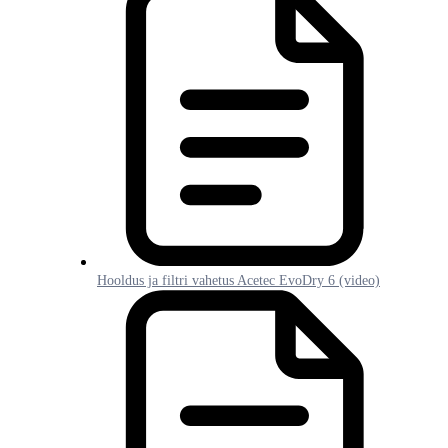
Hooldus ja filtri vahetus Acetec EvoDry 6 (video)