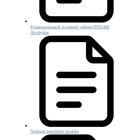
Protsessorikaardi ja paneeli vahetus PDX400
Älvsbyhus
Niiskuse eemaldaja hooldus