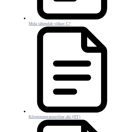
Mida tähendab vilkuv C?
Kõrgtemperatuuriline ahi (HT)