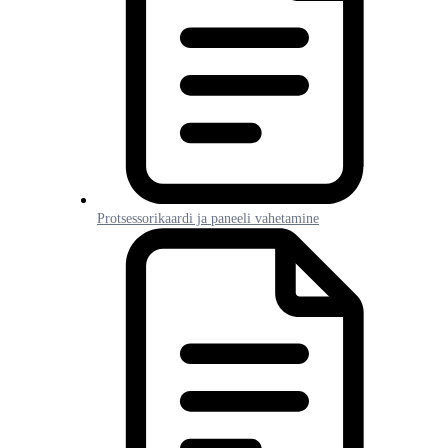
Protsessorikaardi ja paneeli vahetamine