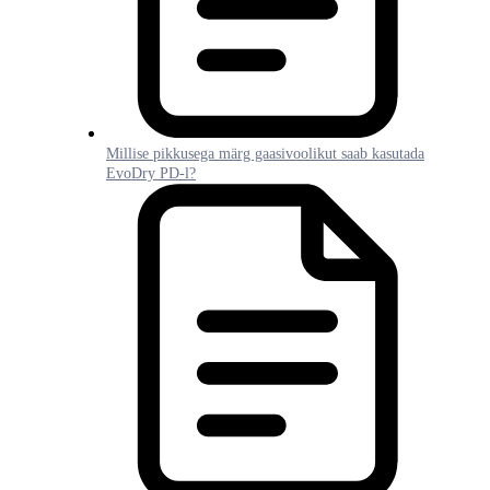
Millise pikkusega märg gaasivoolikut saab kasutada
EvoDry PD-l?