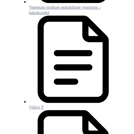
Vanemate niiskuse eemaldajate veaotsing –
häirekoodid
Vilkuv F