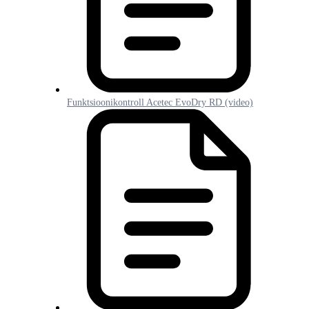
Funktsioonikontroll Acetec EvoDry RD (video)