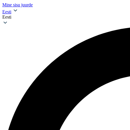
Mine sisu juurde
Eesti
Eesti