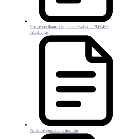
Protsessorikaardi ja paneeli vahetus PDX400
Älvsbyhus
Niiskuse eemaldaja hooldus