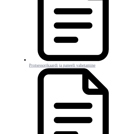
Protsessorikaardi ja paneeli vahetamine