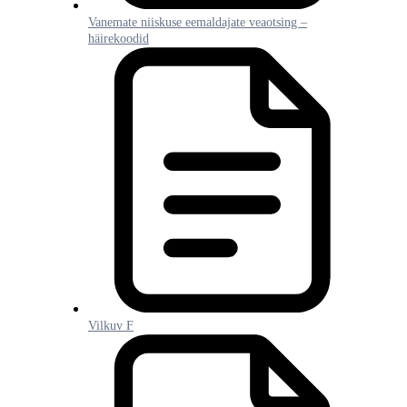
Vanemate niiskuse eemaldajate veaotsing –
häirekoodid
Vilkuv F