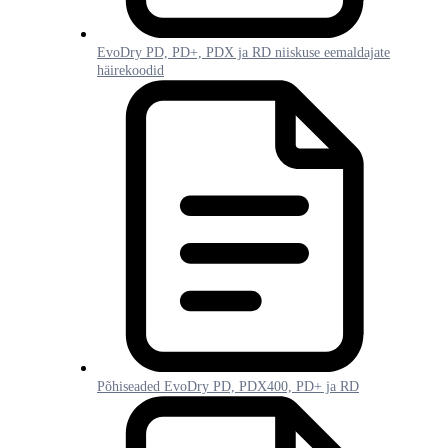
EvoDry PD, PD+, PDX ja RD niiskuse eemaldajate
häirekoodid
Põhiseaded EvoDry PD, PDX400, PD+ ja RD