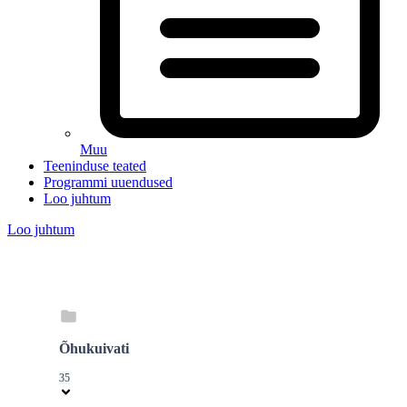
Muu
Teeninduse teated
Programmi uuendused
Loo juhtum
Loo juhtum
Õhukuivati
35