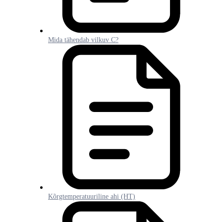
Mida tähendab vilkuv C?
Kõrgtemperatuuriline ahi (HT)