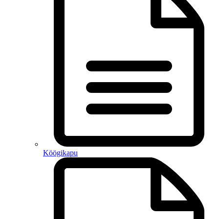
Köögikapu