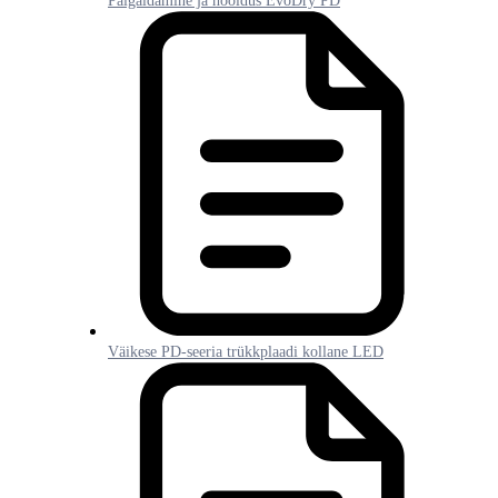
Paigaldamine ja hooldus EvoDry PD
Väikese PD-seeria trükkplaadi kollane LED