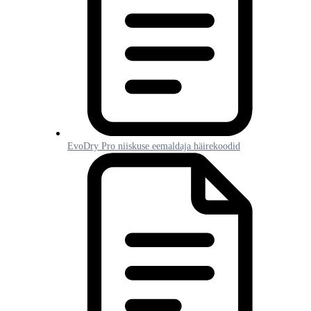
EvoDry Pro niiskuse eemaldaja häirekoodid