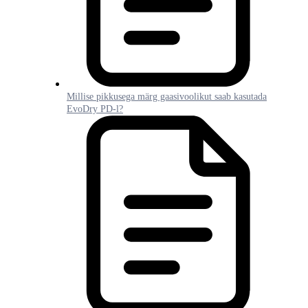
Millise pikkusega märg gaasivoolikut saab kasutada
EvoDry PD-l?