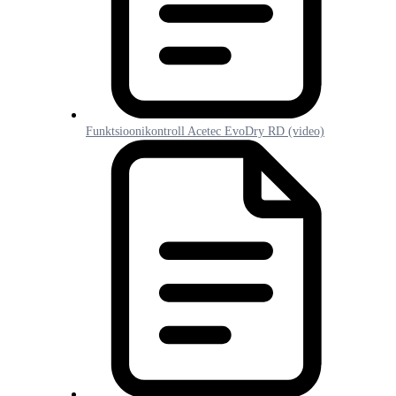
Funktsioonikontroll Acetec EvoDry RD (video)