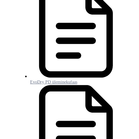
EvoDry PD üleminekufaas