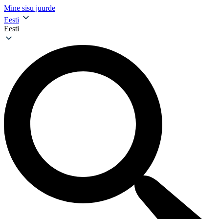
Mine sisu juurde
Eesti
Eesti