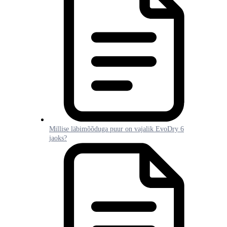
Millise läbimõõduga puur on vajalik EvoDry 6
jaoks?