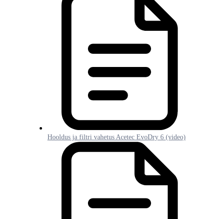
Hooldus ja filtri vahetus Acetec EvoDry 6 (video)