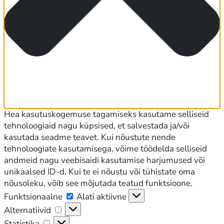
Hea kasutuskogemuse tagamiseks kasutame selliseid
tehnoloogiaid nagu küpsised, et salvestada ja/või
kasutada seadme teavet. Kui nõustute nende
tehnoloogiate kasutamisega, võime töödelda selliseid
andmeid nagu veebisaidi kasutamise harjumused või
unikaalsed ID-d. Kui te ei nõustu või tühistate oma
nõusoleku, võib see mõjutada teatud funktsioone.
Funktsionaalne
Funktsionaalne
Alati aktiivne
Alternatiivid
Alternatiivid
Statistika
Statistika