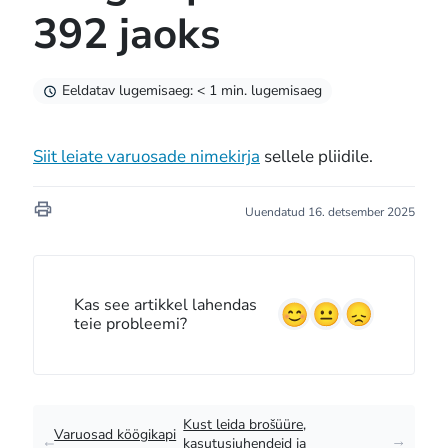
392 jaoks
Eeldatav lugemisaeg: < 1 min. lugemisaeg
Siit leiate varuosade nimekirja
sellele pliidile.
Uuendatud 16. detsember 2025
Kas see artikkel lahendas
teie probleemi?
Kust leida brošüüre,
Varuosad köögikapi
kasutusjuhendeid ja