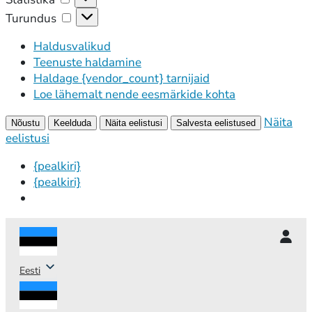
Turundus
Turundus
Haldusvalikud
Teenuste haldamine
Haldage {vendor_count} tarnijaid
Loe lähemalt nende eesmärkide kohta
Näita
Nõustu
Keelduda
Näita eelistusi
Salvesta eelistused
eelistusi
{pealkiri}
{pealkiri}
Eesti