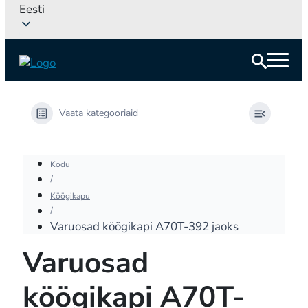
Eesti
Vaata kategooriaid
Kodu
Köögikapu
Varuosad köögikapi A70T-392 jaoks
Varuosad
köögikapi A70T-