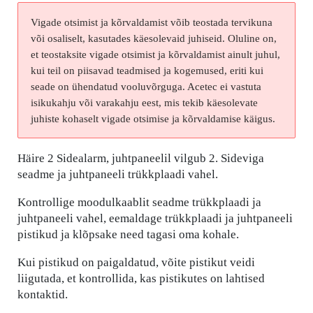
Vigade otsimist ja kõrvaldamist võib teostada tervikuna
või osaliselt, kasutades käesolevaid juhiseid. Oluline on,
et teostaksite vigade otsimist ja kõrvaldamist ainult juhul,
kui teil on piisavad teadmised ja kogemused, eriti kui
seade on ühendatud vooluvõrguga. Acetec ei vastuta
isikukahju või varakahju eest, mis tekib käesolevate
juhiste kohaselt vigade otsimise ja kõrvaldamise käigus.
Häire 2 Sidealarm, juhtpaneelil vilgub 2. Sideviga
seadme ja juhtpaneeli trükkplaadi vahel.
Kontrollige moodulkaablit seadme trükkplaadi ja
juhtpaneeli vahel, eemaldage trükkplaadi ja juhtpaneeli
pistikud ja klõpsake need tagasi oma kohale.
Kui pistikud on paigaldatud, võite pistikut veidi
liigutada, et kontrollida, kas pistikutes on lahtised
kontaktid.