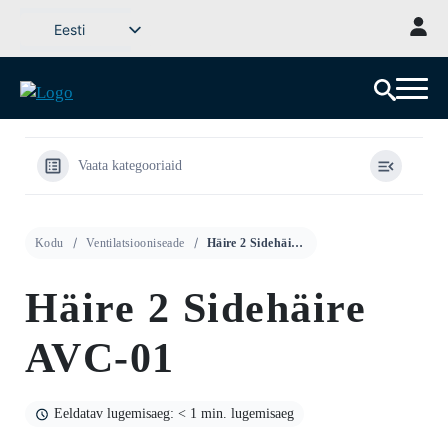
Mine
Eesti
sisu
Svenska
juurde
English (UK)
Deutsch
Dansk
Vaata kategooriaid
Norsk bokmål
Íslenska
Kodu
Ventilatsiooniseade
Häire 2 Sidehäire AVC-01
Suomi
Latviešu valoda
Häire 2 Sidehäire
Lietuvių kalba
AVC-01
Eeldatav lugemisaeg: < 1 min. lugemisaeg