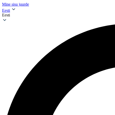
Mine sisu juurde
Eesti
Eesti