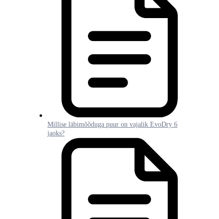
Millise läbimõõduga puur on vajalik EvoDry 6
jaoks?