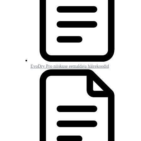
EvoDry Pro niiskuse eemaldaja häirekoodid