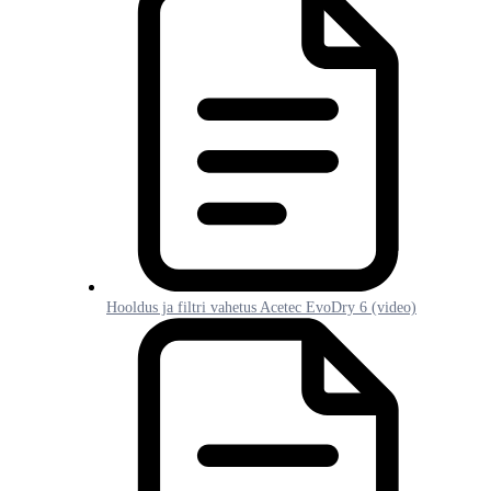
Hooldus ja filtri vahetus Acetec EvoDry 6 (video)