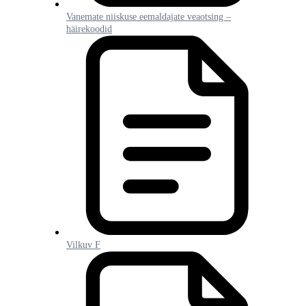
Vanemate niiskuse eemaldajate veaotsing –
häirekoodid
Vilkuv F