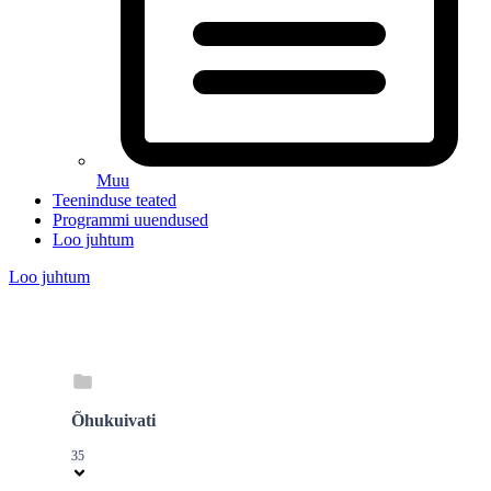
Muu
Teeninduse teated
Programmi uuendused
Loo juhtum
Loo juhtum
Õhukuivati
35