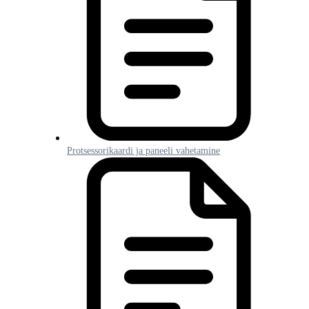
Protsessorikaardi ja paneeli vahetamine