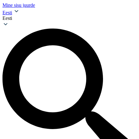
Mine sisu juurde
Eesti
Eesti