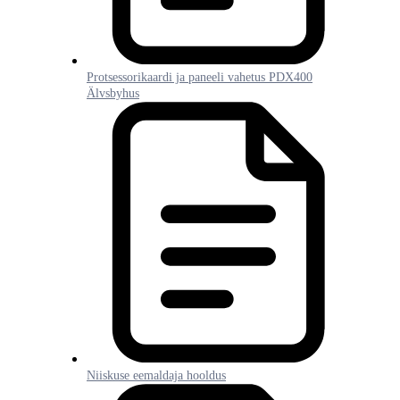
Protsessorikaardi ja paneeli vahetus PDX400
Älvsbyhus
Niiskuse eemaldaja hooldus