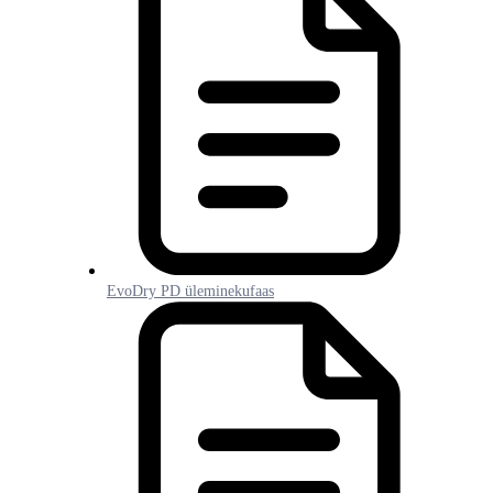
EvoDry PD üleminekufaas