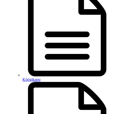
Köögikapu