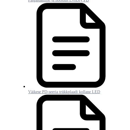
Paigaldamine ja hooldus EvoDry PD
Väikese PD-seeria trükkplaadi kollane LED