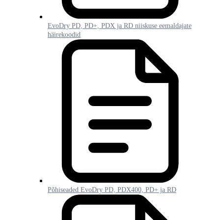
EvoDry PD, PD+, PDX ja RD niiskuse eemaldajate
häirekoodid
Põhiseaded EvoDry PD, PDX400, PD+ ja RD