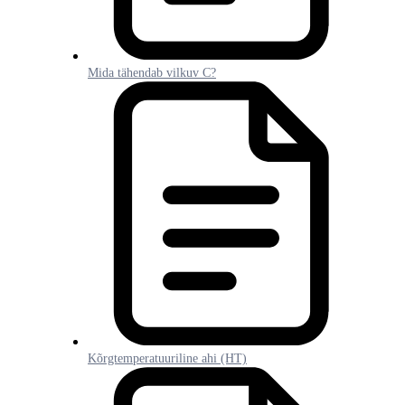
Mida tähendab vilkuv C?
Kõrgtemperatuuriline ahi (HT)