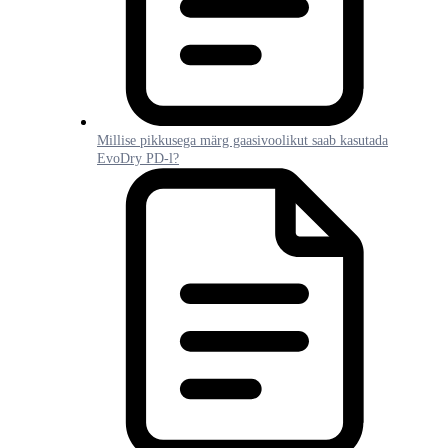
Millise pikkusega märg gaasivoolikut saab kasutada
EvoDry PD-l?