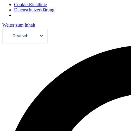
Cookie-Richtlinie
Datenschutzerklärung
Weiter zum Inhalt
Deutsch
Svenska
English (UK)
Dansk
Norsk bokmål
Íslenska
Suomi
Eesti
Latviešu valoda
Lietuvių kalba