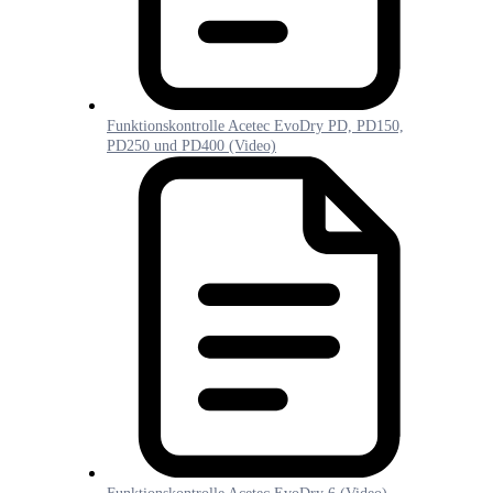
Funktionskontrolle Acetec EvoDry PD, PD150,
PD250 und PD400 (Video)