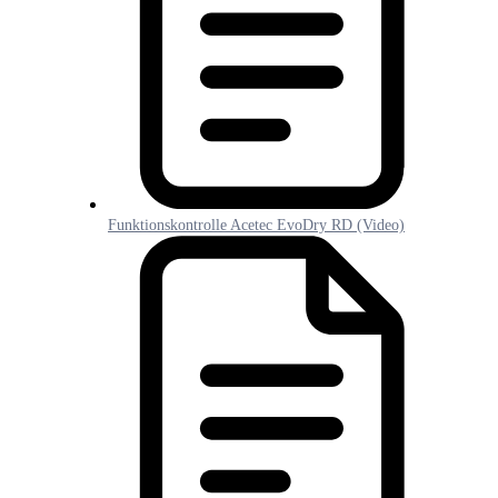
Funktionskontrolle Acetec EvoDry RD (Video)