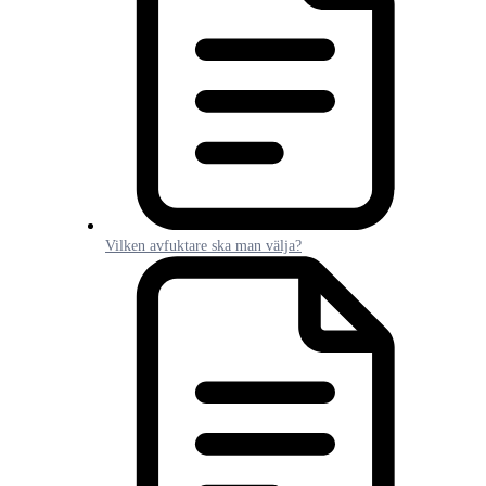
Vilken avfuktare ska man välja?