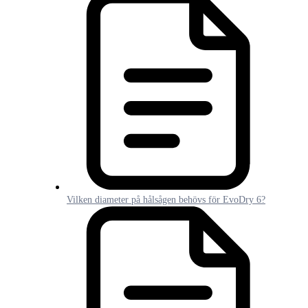
Vilken diameter på hålsågen behövs för EvoDry 6?