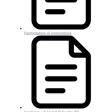
Färgförändring på sorptionsblock