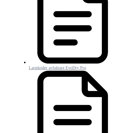
Larmkoder avfuktare EvoDry Pro