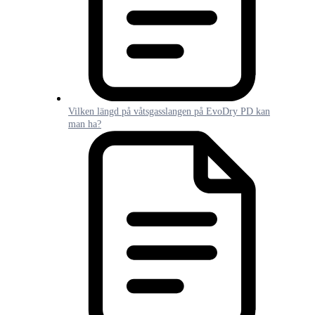
Vilken längd på våtsgasslangen på EvoDry PD kan
man ha?