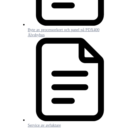
Byte av processorkort och panel på PDX400
Älvsbyhus
Service av avfuktare