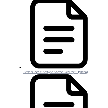
Service och filterbyte Acetec EvoDry 6 (video)