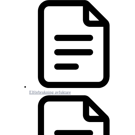
Elförbrukning avfuktare