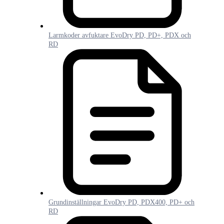
Larmkoder avfuktare EvoDry PD, PD+, PDX och
RD
Grundinställningar EvoDry PD, PDX400, PD+ och
RD