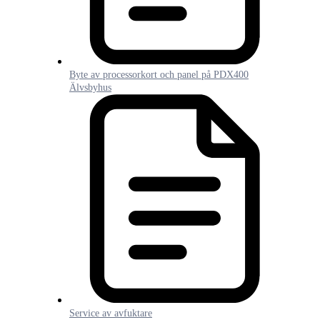
Byte av processorkort och panel på PDX400
Älvsbyhus
Service av avfuktare