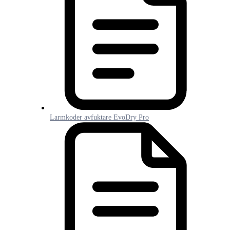
Larmkoder avfuktare EvoDry Pro