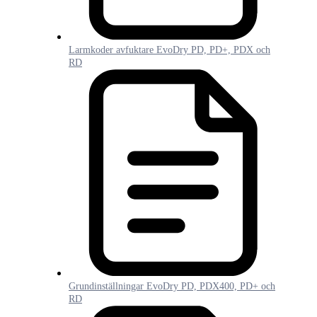
Larmkoder avfuktare EvoDry PD, PD+, PDX och
RD
Grundinställningar EvoDry PD, PDX400, PD+ och
RD