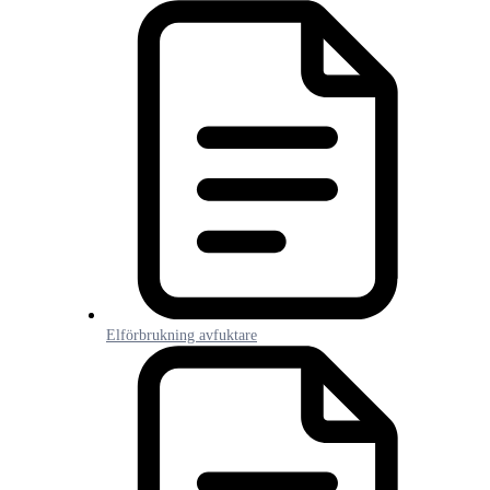
Elförbrukning avfuktare