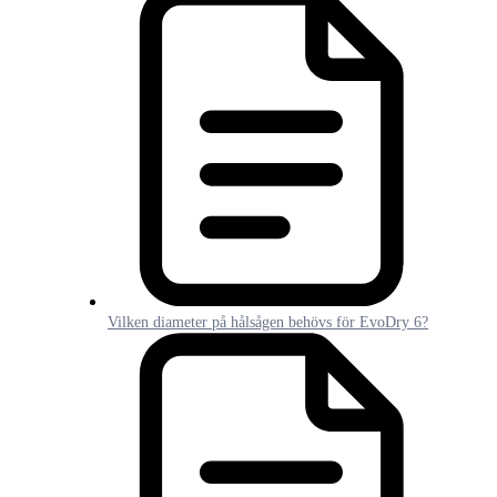
Vilken diameter på hålsågen behövs för EvoDry 6?