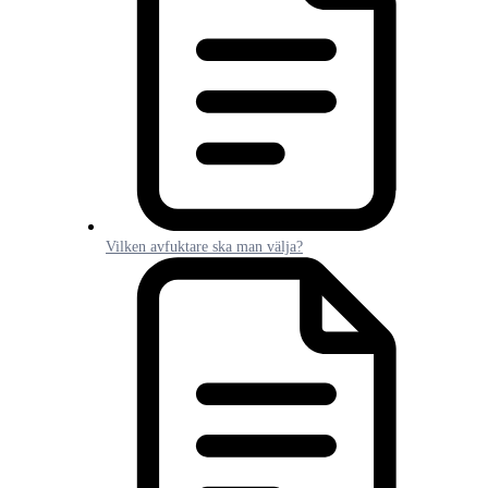
Vilken avfuktare ska man välja?