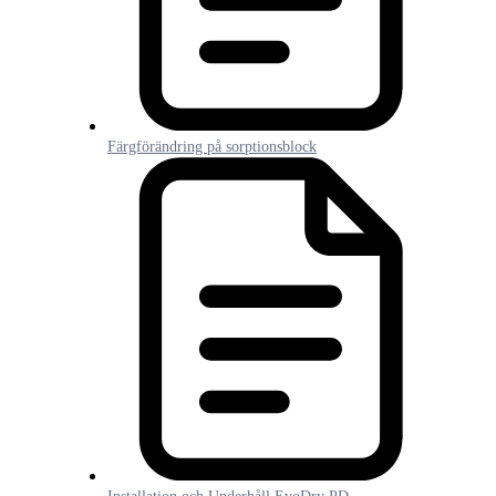
Färgförändring på sorptionsblock