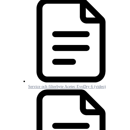
Service och filterbyte Acetec EvoDry 6 (video)