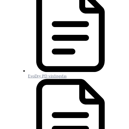
EvoDry PD växlingsfas