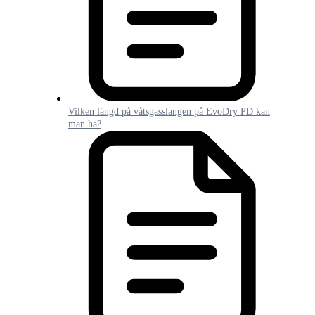
Vilken längd på våtsgasslangen på EvoDry PD kan
man ha?