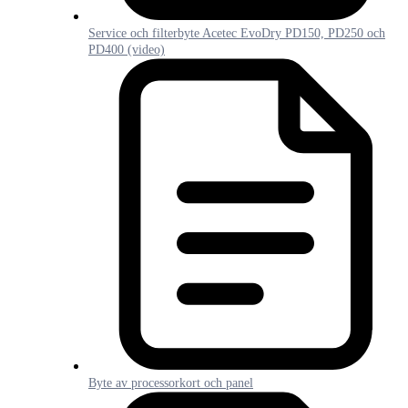
Service och filterbyte Acetec EvoDry PD150, PD250 och
PD400 (video)
Byte av processorkort och panel