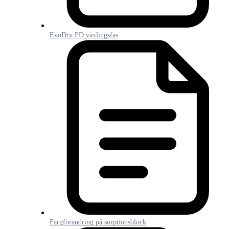
EvoDry PD växlingsfas
Färgförändring på sorptionsblock