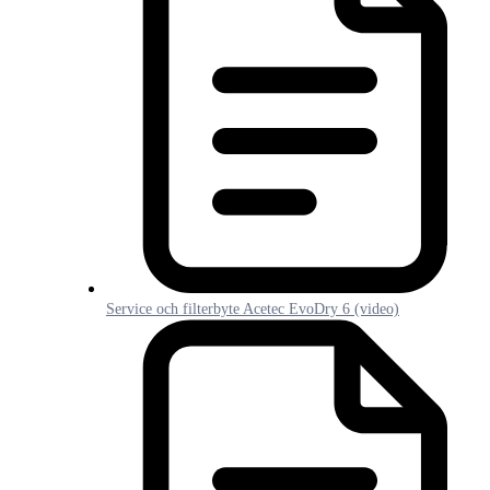
Service och filterbyte Acetec EvoDry 6 (video)