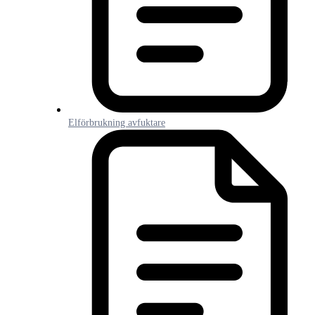
Elförbrukning avfuktare