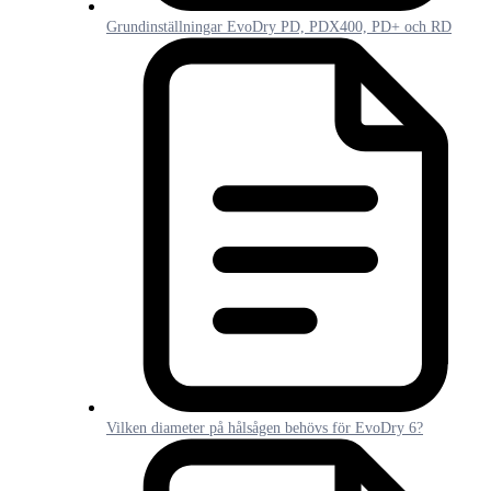
Grundinställningar EvoDry PD, PDX400, PD+ och RD
Vilken diameter på hålsågen behövs för EvoDry 6?