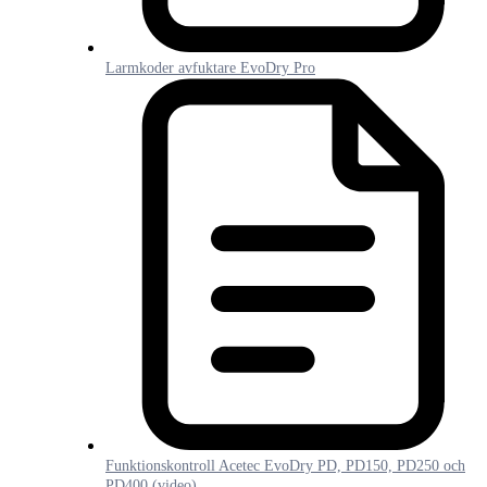
Larmkoder avfuktare EvoDry Pro
Funktionskontroll Acetec EvoDry PD, PD150, PD250 och
PD400 (video)