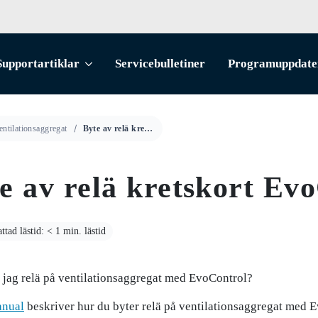
Supportartiklar
Servicebulletiner
Programuppdate
entilationsaggregat
Byte av relä kretskort EvoControl
e av relä kretskort Ev
tad lästid: < 1 min. lästid
 jag relä på ventilationsaggregat med EvoControl?
nual
beskriver hur du byter relä på ventilationsaggregat med 