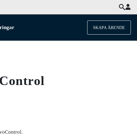
ringar
SKAPA ÄRENDE
oControl
EvoControl.