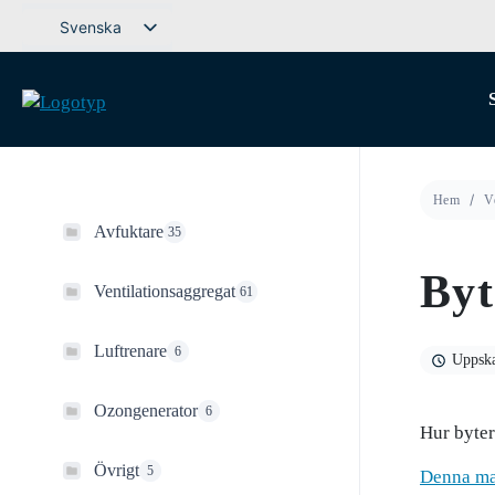
Gå
Svenska
till
English (UK)
innehåll
Deutsch
Dansk
Norsk bokmål
Hem
V
Íslenska
Avfuktare
35
Suomi
Byt
Eesti
Ventilationsaggregat
61
Latviešu valoda
Luftrenare
6
Lietuvių kalba
Uppskat
Ozongenerator
6
Hur byter
Övrigt
5
Denna ma