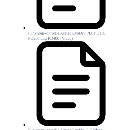
Funktionskontrolle Acetec EvoDry PD, PD150,
PD250 und PD400 (Video)