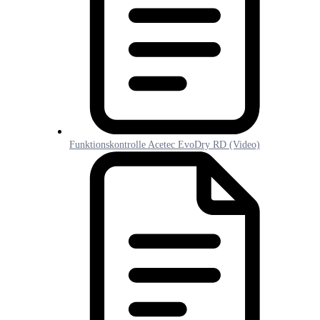
Funktionskontrolle Acetec EvoDry RD (Video)