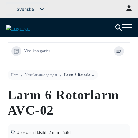
Gå
Svenska
till
English (UK)
innehåll
Deutsch
Dansk
Norsk bokmål
Visa kategorier
Íslenska
Suomi
Hem
Ventilationsaggregat
Larm 6 Rotorlarm AVC-02
Eesti
Latviešu valoda
Larm 6 Rotorlarm
Lietuvių kalba
AVC-02
Uppskattad lästid: 2 min. lästid