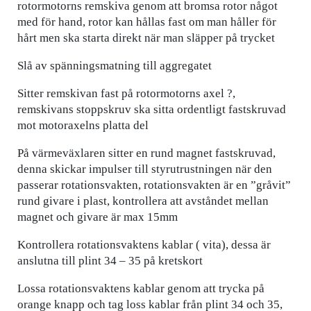
rotormotorns remskiva genom att bromsa rotor något
med för hand, rotor kan hållas fast om man håller för
hårt men ska starta direkt när man släpper på trycket
Slå av spänningsmatning till aggregatet
Sitter remskivan fast på rotormotorns axel ?,
remskivans stoppskruv ska sitta ordentligt fastskruvad
mot motoraxelns platta del
På värmeväxlaren sitter en rund magnet fastskruvad,
denna skickar impulser till styrutrustningen när den
passerar rotationsvakten, rotationsvakten är en ”gråvit”
rund givare i plast, kontrollera att avståndet mellan
magnet och givare är max 15mm
Kontrollera rotationsvaktens kablar ( vita), dessa är
anslutna till plint 34 – 35 på kretskort
Lossa rotationsvaktens kablar genom att trycka på
orange knapp och tag loss kablar från plint 34 och 35,