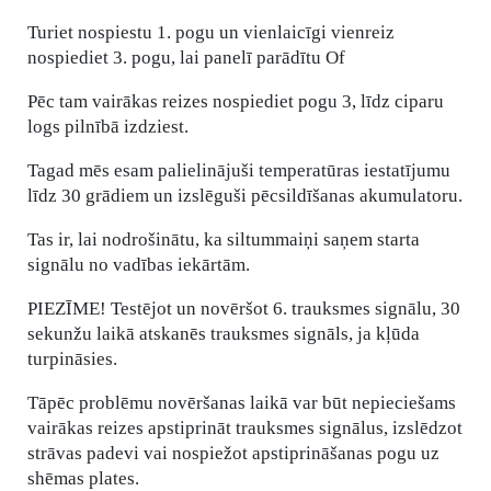
Turiet nospiestu 1. pogu un vienlaicīgi vienreiz
nospiediet 3. pogu, lai panelī parādītu Of
Pēc tam vairākas reizes nospiediet pogu 3, līdz ciparu
logs pilnībā izdziest.
Tagad mēs esam palielinājuši temperatūras iestatījumu
līdz 30 grādiem un izslēguši pēcsildīšanas akumulatoru.
Tas ir, lai nodrošinātu, ka siltummaiņi saņem starta
signālu no vadības iekārtām.
PIEZĪME! Testējot un novēršot 6. trauksmes signālu, 30
sekunžu laikā atskanēs trauksmes signāls, ja kļūda
turpināsies.
Tāpēc problēmu novēršanas laikā var būt nepieciešams
vairākas reizes apstiprināt trauksmes signālus, izslēdzot
strāvas padevi vai nospiežot apstiprināšanas pogu uz
shēmas plates.