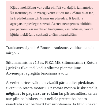
Kļūdu meklēšanu var veikt pilnībā vai daļēji, izmantojot
šīs instrukcijas. Ir svarīgi veikt kļūdu meklēšanu tikai tad,
ja ir pietiekamas zināšanas un pieredze, it īpaši, ja
agregāts ir pieslēgts strāvai. Acetec neuzņemas atbildību
par personu vai mantisko kaitējumu, kas radušies, veicot
kļūdu meklēšanu saskaņā ar šīm instrukcijām.
Trauksmes signāls 6 Rotora trauksme, vadības panelī
mirgo 6
Siltummainis nevēršas, PIEZĪME Siltummainis ( Rotors
) griežas tikai tad, kad ir siltuma pieprasījums.
Atvienojiet agregāta barošanas avotu
Atveriet ierīces vāku un vizuāli pārbaudiet piedziņas
siksnu un rotora motoru. Uz rotora motora ir skriemelis,
mēģiniet to pagriezt ar rokām
lai pārliecinātos, ka tas
nav pilnībā bloķēts, tā ir neliela pretestība, bet to
vajadzētu spēt pagriezt bez problēmām. Ja kļūdu nevar