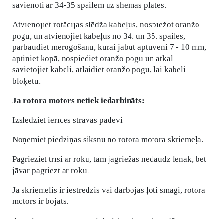
savienoti ar 34-35 spailēm uz shēmas plates.
Atvienojiet rotācijas slēdža kabeļus, nospiežot oranžo
pogu, un atvienojiet kabeļus no 34. un 35. spailes,
pārbaudiet mērogošanu, kurai jābūt aptuveni 7 - 10 mm,
aptiniet kopā, nospiediet oranžo pogu un atkal
savietojiet kabeli, atlaidiet oranžo pogu, lai kabeli
bloķētu.
Ja rotora motors netiek iedarbināts:
Izslēdziet ierīces strāvas padevi
Noņemiet piedziņas siksnu no rotora motora skriemeļa.
Pagrieziet trīsi ar roku, tam jāgriežas nedaudz lēnāk, bet
jāvar pagriezt ar roku.
Ja skriemelis ir iestrēdzis vai darbojas ļoti smagi, rotora
motors ir bojāts.