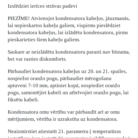
Izslēdziet ierīces strāvas padevi
PIEZĪME! Atvienojot kondensatora kabeļus, jāuzmanās,
lai nepieskartos kabeļu galiem, vispirms pieslēdziet
kondensatora kabeļus, lai izlādētu kondensatoru, pirms
pieskarieties šiem kabeļu galiem.
Saskare ar neizlādētu kondensatoru parasti nav bīstama,
bet var rasties diskomforts.
Pārbaudiet kondensatora kabeļus uz 20. un 21. spailes,
nospiežot oranžo pogu, pārbaudiet mērogošanu
aptuveni 7-10 mm, aptiniet kopā, nospiediet oranžo
pogu, samontējiet kabeli un atbrīvojiet oranžo pogu, lai
fiksētu kabeli.
Kondensatora omu vērtību var pārbaudīt arī ar omu
mērījumiem, vērtība ir uzrakstīta uz kondensatora.
Neaizmirstiet atiestatīt 21. parametru ( temperatūras