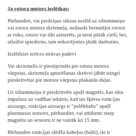
Ja rotora motors ieslēdzas:
Pārbaudiet, vai piedziņas siksna neslīd uz siltummaiņa
vai rotora motora skriemeļa, nedaudz bremzējot rotoru
ar roku, rotors var tikt aizturēts, ja turat pārāk cieši, bet,
atlaižot spiedienu, tam nekavējoties jāsāk darboties.
Izslēdziet ierīces strāvas padevi
Vai skriemelis ir piestiprināts pie rotora motora
vārpstas, skriemeļa apturēšanas skrūvei jābūt stingri
pieskrūvētai pie motora vārpstas plakanās daļas.
Uz siltummaiņa ir pieskrūvēts apaļš magnēts, kas sūta
impulsus uz vadības iekārtu, kad tas šķērso rotācijas
aizsargu, rotācijas aizsargs ir ”pelēkbalts” apaļš
plastmasas sensors, pārbaudiet, vai attālums starp
magnētu un sensoru ir ne vairāk kā 15 mm.
Pārbaudiet rotācijas slēdža kabeļus (balti), tie ir