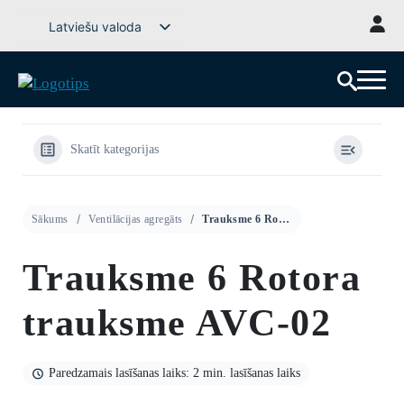
Pārejiet
Latviešu valoda
uz
Svenska
saturu
English (UK)
Deutsch
Dansk
Skatīt kategorijas
Norsk bokmål
Íslenska
Sākums
Ventilācijas agregāts
Trauksme 6 Rotora trauksme AVC-02
Suomi
Eesti
Trauksme 6 Rotora
Lietuvių kalba
trauksme AVC-02
Paredzamais lasīšanas laiks: 2 min. lasīšanas laiks