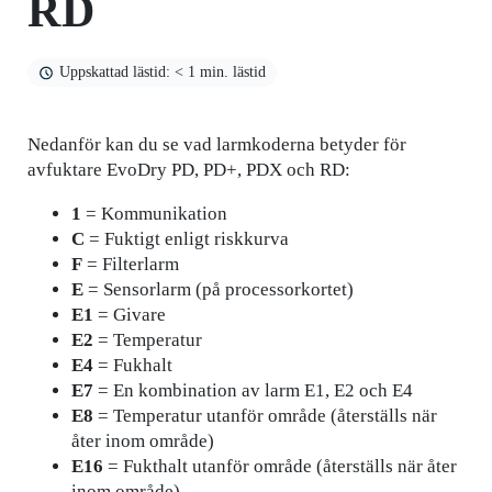
RD
Uppskattad lästid: < 1 min. lästid
Nedanför kan du se vad larmkoderna betyder för
avfuktare EvoDry PD, PD+, PDX och RD:
1
= Kommunikation
C
= Fuktigt enligt riskkurva
F
= Filterlarm
E
= Sensorlarm (på processorkortet)
E1
= Givare
E2
= Temperatur
E4
= Fukhalt
E7
= En kombination av larm E1, E2 och E4
E8
= Temperatur utanför område (återställs när
åter inom område)
E16
= Fukthalt utanför område (återställs när åter
inom område)