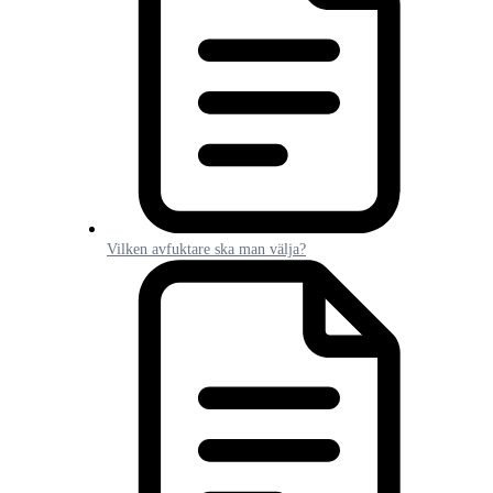
Vilken avfuktare ska man välja?