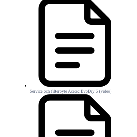
Service och filterbyte Acetec EvoDry 6 (video)