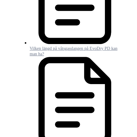
Vilken längd på våtsgasslangen på EvoDry PD kan
man ha?