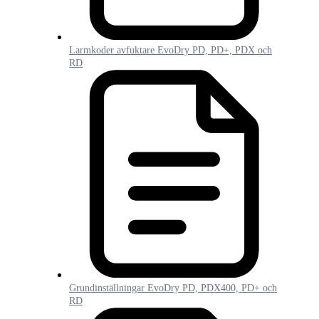
Larmkoder avfuktare EvoDry PD, PD+, PDX och
RD
Grundinställningar EvoDry PD, PDX400, PD+ och
RD