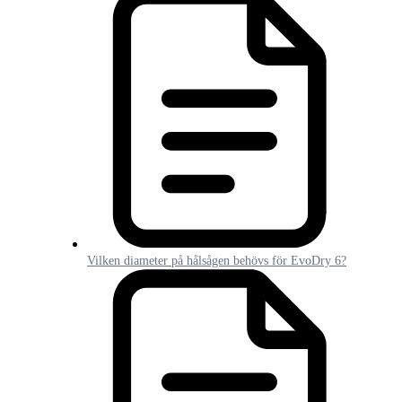
Vilken diameter på hålsågen behövs för EvoDry 6?