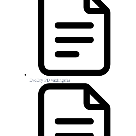
EvoDry PD växlingsfas