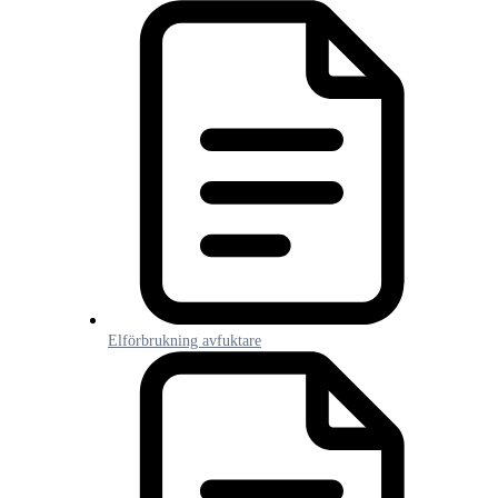
Elförbrukning avfuktare