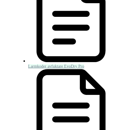
Larmkoder avfuktare EvoDry Pro