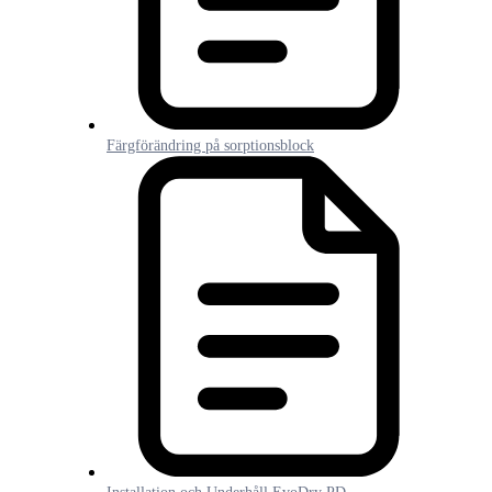
Färgförändring på sorptionsblock