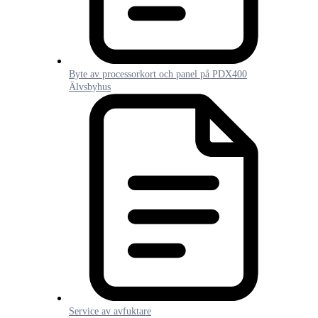
Byte av processorkort och panel på PDX400
Älvsbyhus
Service av avfuktare