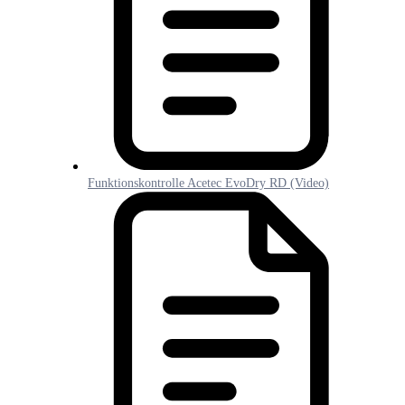
Funktionskontrolle Acetec EvoDry RD (Video)