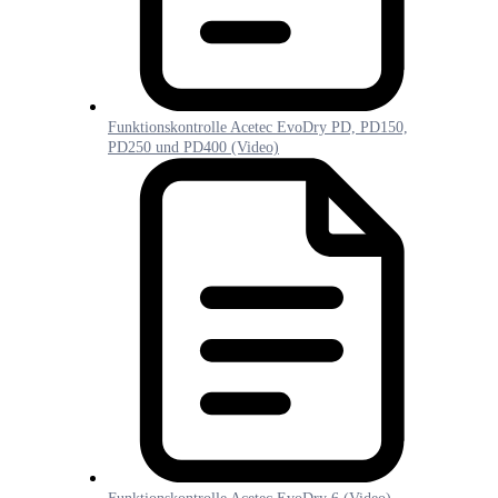
Funktionskontrolle Acetec EvoDry PD, PD150,
PD250 und PD400 (Video)