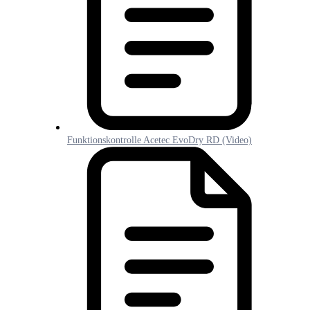
Funktionskontrolle Acetec EvoDry RD (Video)