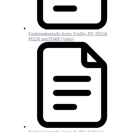
Funktionskontrolle Acetec EvoDry PD, PD150,
PD250 und PD400 (Video)