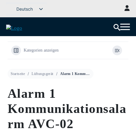
Weiter
Deutsch
zum
Svenska
Inhalt
English (UK)
Dansk
Norsk bokmål
Kategorien anzeigen
Íslenska
Suomi
Startseite
Lüftungsgerät
Alarm 1 Kommunikationsalarm AVC-02
Eesti
Latviešu valoda
Alarm 1
Lietuvių kalba
Kommunikationsala
rm AVC-02