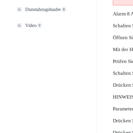
Dunstabzugshaube
8
Alarm 8 A
Video
Schalten 
9
Öffnen Si
Mit der H
Prüfen Si
Schalten 
Drücken S
HINWEIS!
Parameter
Drücken S
Drücken S