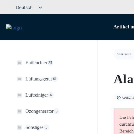
Weiter
Deutsch
zum
Svenska
Inhalt
Artikel u
English (UK)
Dansk
Norsk bokmål
Startseite
Íslenska
Entfeuchter
35
Suomi
Ala
Eesti
Lüftungsgerät
61
Latviešu valoda
Luftreiniger
6
Lietuvių kalba
Geschä
Ozongenerator
6
Die Feh
durchfü
Sonstiges
5
Bereich