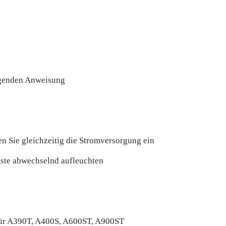
olgenden Anweisung
en Sie gleichzeitig die Stromversorgung ein
taste abwechselnd aufleuchten
2 für A390T, A400S, A600ST, A900ST