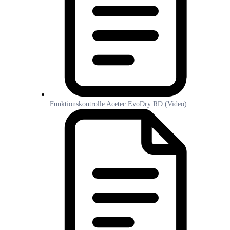
Funktionskontrolle Acetec EvoDry RD (Video)