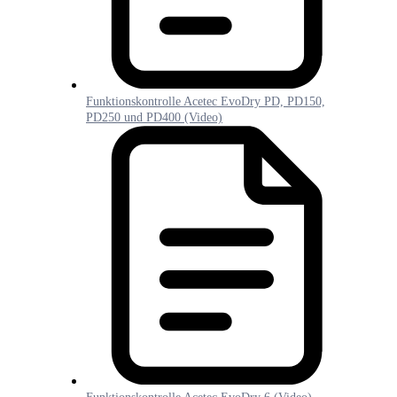
Funktionskontrolle Acetec EvoDry PD, PD150,
PD250 und PD400 (Video)