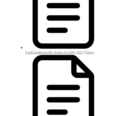
Funktionskontrolle Acetec EvoDry RD (Video)