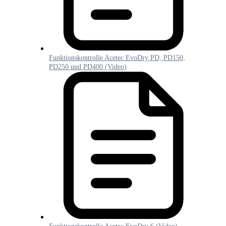
Funktionskontrolle Acetec EvoDry PD, PD150,
PD250 und PD400 (Video)