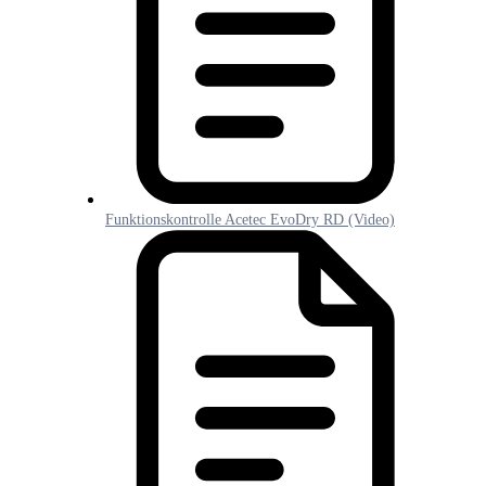
Funktionskontrolle Acetec EvoDry RD (Video)