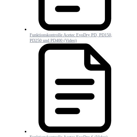
Funktionskontrolle Acetec EvoDry PD, PD150,
PD250 und PD400 (Video)