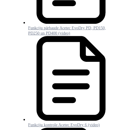
Funkciju pārbaude Acetec EvoDry PD, PD150,
PD250 un PD400 (video)
Funkciju kontrole Acetec EvoDry 6 (video)