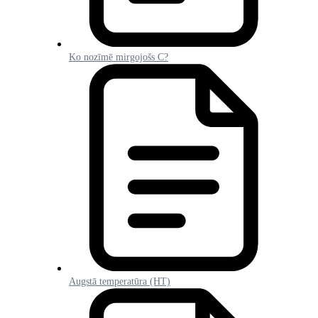
Ko nozīmē mirgojošs C?
Augstā temperatūra (HT)