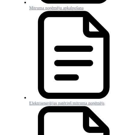
Mitruma noņēmēju apkalpošana
Elektroenerģijas patēriņš mitruma noņēmējs