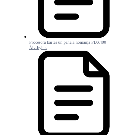
Procesora kartes un paneļa nomaiņa PDX400
Älvsbyhus