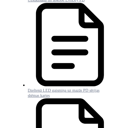
Uzstādīšana un apkope EvoDry PD
Dzeltenā LED gaismiņa uz mazās PD sērijas
shēmas kartes