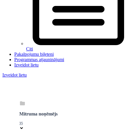
Citi
Pakalpojumu biļeteni
Programmas atjauninājumi
Izveidot lietu
Izveidot lietu
Mitruma noņēmējs
35