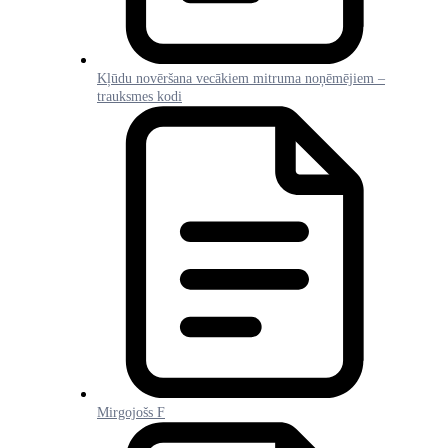
Kļūdu novēršana vecākiem mitruma noņēmējiem –
trauksmes kodi
Mirgojošs F