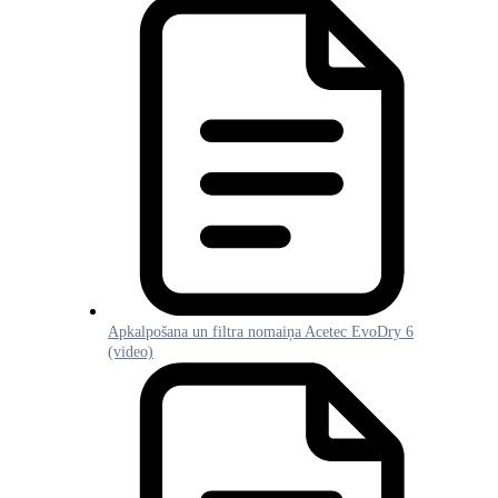
Apkalpošana un filtra nomaiņa Acetec EvoDry 6
(video)