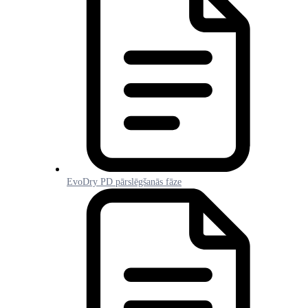
EvoDry PD pārslēgšanās fāze