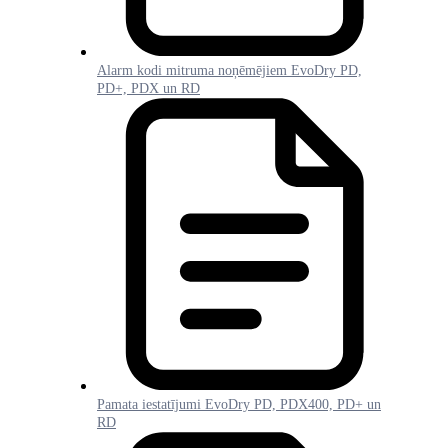
Alarm kodi mitruma noņēmējiem EvoDry PD,
PD+, PDX un RD
Pamata iestatījumi EvoDry PD, PDX400, PD+ un
RD