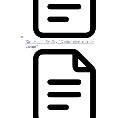
Kāds var būt EvoDry PD mitrā gāzes caurules
garums?