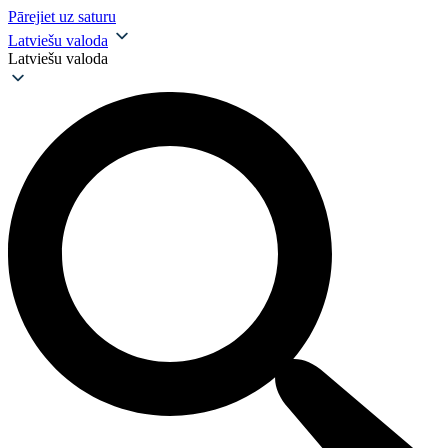
Pārejiet uz saturu
Latviešu valoda
Latviešu valoda