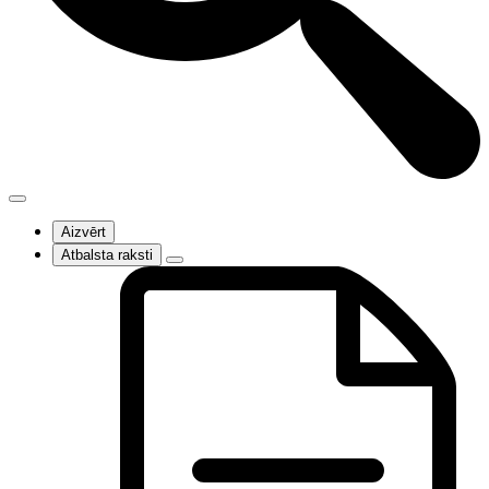
Aizvērt
Atbalsta raksti