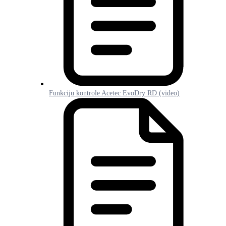
Funkciju kontrole Acetec EvoDry RD (video)