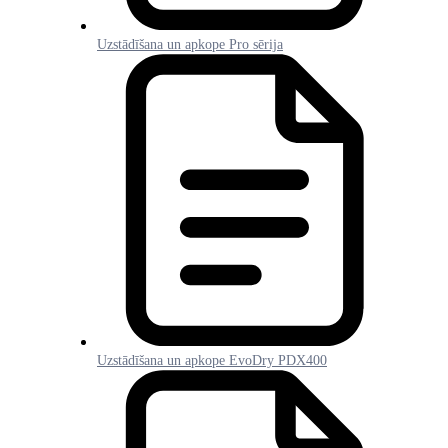
Uzstādīšana un apkope Pro sērija
Uzstādīšana un apkope EvoDry PDX400