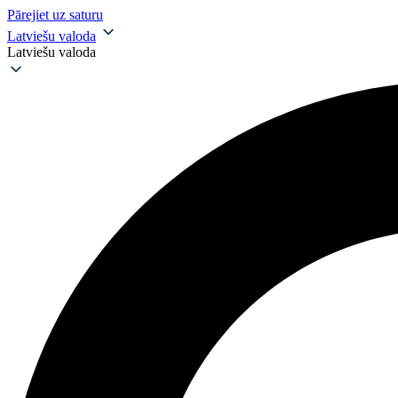
Pārejiet uz saturu
Latviešu valoda
Latviešu valoda